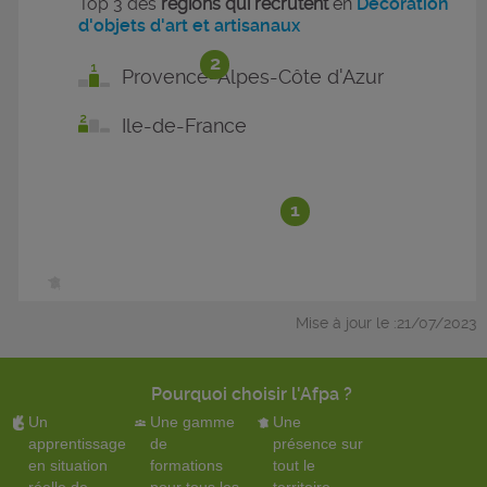
Top 3 des
régions qui recrutent
en
Décoration
d'objets d'art et artisanaux
2
Provence-Alpes-Côte d'Azur
Ile-de-France
1
Mise à jour le :21/07/2023
Pourquoi choisir l'Afpa ?
Un
Une gamme
Une
apprentissage
de
présence sur
en situation
formations
tout le
réelle de
pour tous les
territoire