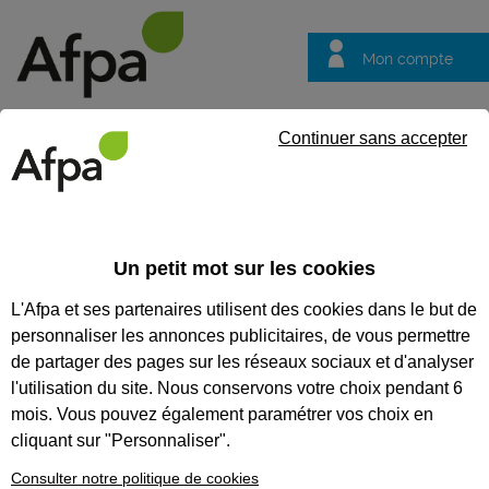
Mon compte
Trouver votre centre
Vos
Continuer sans accepter
questions
Accueil
Formation qualifiante
Restaurateur de meubles d’art
Un petit mot sur les cookies
RESTAURATEUR DE MEUBLES
L'Afpa et ses partenaires utilisent des cookies dans le but de
D’ART, ANCIENS ET
personnaliser les annonces publicitaires, de vous permettre
CONTEMPORAINS
de partager des pages sur les réseaux sociaux et d'analyser
l'utilisation du site. Nous conservons votre choix pendant 6
CODES
mois. Vous pouvez également paramétrer vos choix en
cliquant sur "Personnaliser".
Consulter notre politique de cookies