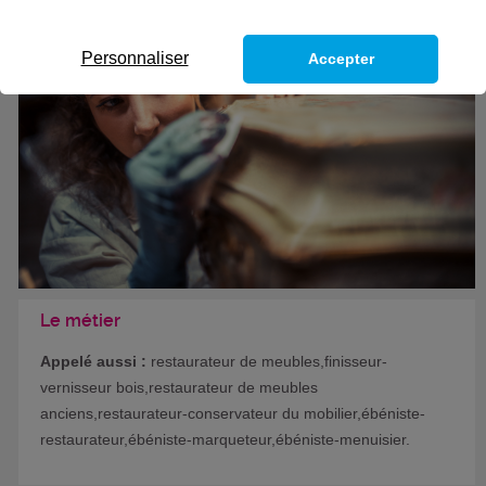
Eligible au CPF *
Formation certifiante
Personnaliser
Accepter
Le métier
Appelé aussi :
restaurateur de meubles,finisseur-
vernisseur bois,restaurateur de meubles
anciens,restaurateur-conservateur du mobilier,ébéniste-
restaurateur,ébéniste-marqueteur,ébéniste-menuisier.