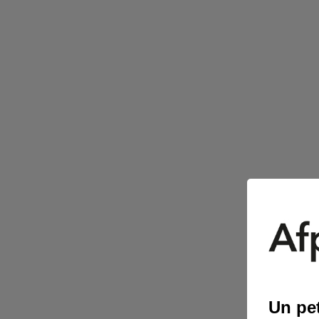
Prévenir et gérer les risques
psychosociaux (RPS)
Accompagner les mutations de votre
entreprise
Accompagner les évolutions de
l’entreprise et les mobilités internes
Accompagner les mutations de votre
entreprise
Sécurisez les parcours professionnels de
vos salariés en fin de mandat syndical
avec une certification dédiée
Accompagner les mutations de votre
entreprise
Recruter sans vous tromper avec Eloce
Un pet