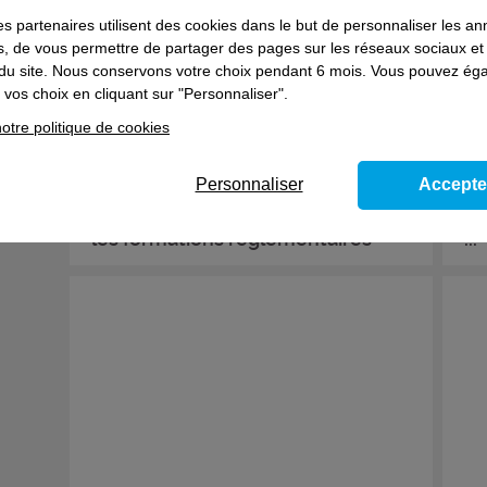
es partenaires utilisent des cookies dans le but de personnaliser les a
es, de vous permettre de partager des pages sur les réseaux sociaux et
on du site. Nous conservons votre choix pendant 6 mois. Vous pouvez é
vos choix en cliquant sur "Personnaliser".
otre politique de cookies
Décryptage
- 13/04/2016
Dos
Personnaliser
Accepte
Les TPE-PME se concentrent sur
Ré
les formations réglementaires
...