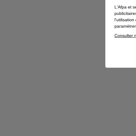
Accompagner les mutations de votre
L'Afpa et s
entreprise
publicitair
Faciliter l'accompagnement au
l'utilisati
changement
paramétrer 
Consulter n
Accompagner les mutations de votre
entreprise
Accompagner la politique « handicap »