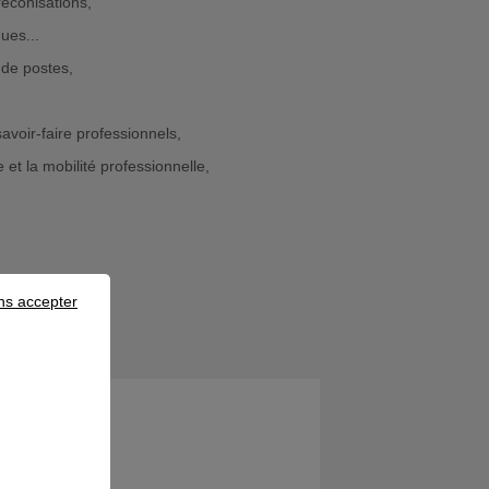
éconisations,
ues...
 de postes,
voir-faire professionnels,
et la mobilité professionnelle,
ns accepter