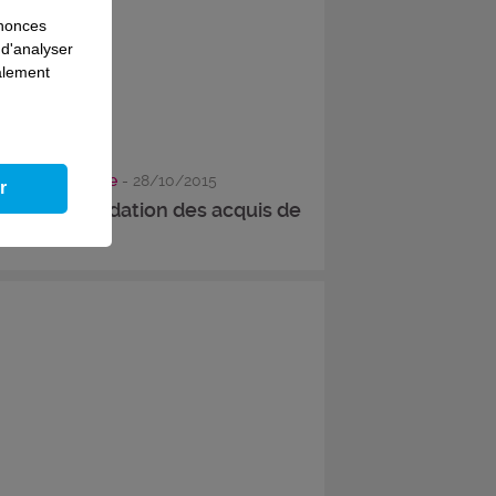
nnonces
 d'analyser
galement
sier thématique
- 28/10/2015
r
ussir sa validation des acquis de