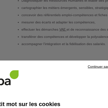
Diagnostiquer les Ressources Humaines et établir des pr
cartographier les métiers émergents, sensibles, stratégiq
concevoir des référentiels emploi-compétences et fiches
mesurer des écarts et adapter les compétences,
effectuer les démarches
VAE
et de reconnaissance des sa
transférer des compétences et développer la polyvalence 
accompagner l'intégration et la fidélisation des salariés.
Continuer sa
Sur le même sujet
it mot sur les cookies