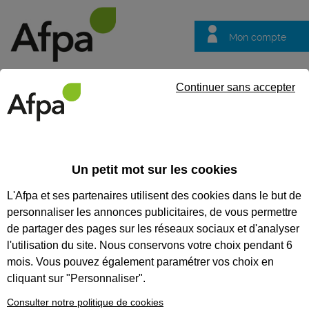
Mon compte
Trouver votre centre
Vos
Continuer sans accepter
questions
Accueil
Entreprise
Accompagner les mutations de votre entr
Un petit mot sur les cookies
Accompagner les mutations de
L'Afpa et ses partenaires utilisent des cookies dans le but de
votre entreprise
personnaliser les annonces publicitaires, de vous permettre
Recruter, intégrer et
de partager des pages sur les réseaux sociaux et d'analyser
fidéliser vos
l'utilisation du site. Nous conservons votre choix pendant 6
collaborateurs
mois. Vous pouvez également paramétrer vos choix en
cliquant sur "Personnaliser".
Le recrutement en interne ou en externe
Consulter notre politique de cookies
est une étape clé du développement de