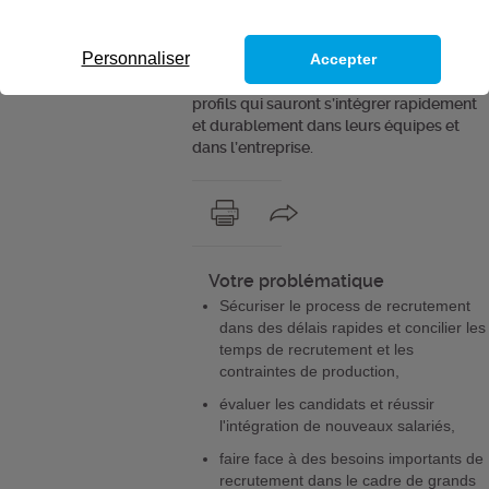
l’entreprise. L’enjeu porté par Transitions
consiste à trouver les bons candidats,
Personnaliser
Accepter
c’est-à-dire non seulement trouver des
compétences techniques, mais aussi des
profils qui sauront s’intégrer rapidement
et durablement dans leurs équipes et
dans l’entreprise.
Votre problématique
Sécuriser le process de recrutement
dans des délais rapides et concilier les
temps de recrutement et les
contraintes de production,
évaluer les candidats et réussir
l'intégration de nouveaux salariés,
faire face à des besoins importants de
recrutement dans le cadre de grands