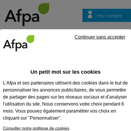
Mon compte
Trouver votre centre
Vos
Continuer sans accepter
questions
Accueil
Formation qualifiante
Technicien d'intervention en fr
Un petit mot sur les cookies
TECHNICIEN D'INTERVENTION
L'Afpa et ses partenaires utilisent des cookies dans le but de
EN FROID ET ÉQUIPEMENTS DE
personnaliser les annonces publicitaires, de vous permettre
CUISINES PROFESSIONNELLES
de partager des pages sur les réseaux sociaux et d'analyser
l'utilisation du site. Nous conservons votre choix pendant 6
CODES
mois. Vous pouvez également paramétrer vos choix en
cliquant sur "Personnaliser".
Consulter notre politique de cookies