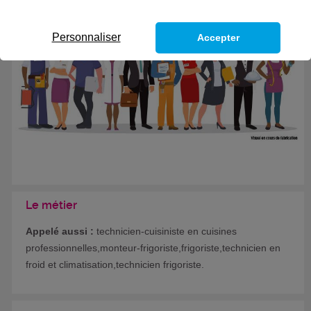
Eligible au CPF *
Formation certifiante
Personnaliser
Accepter
Le métier
Appelé aussi :
technicien-cuisiniste en cuisines
professionnelles,monteur-frigoriste,frigoriste,technicien en
froid et climatisation,technicien frigoriste.