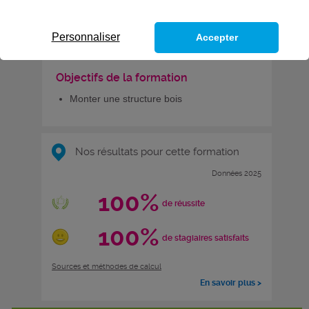
CODES
Personnaliser
Accepter
Objectifs de la formation
Monter une structure bois
Nos résultats pour cette formation
Données 2025
100%
de réussite
100%
de stagiaires satisfaits
Sources et méthodes de calcul
En savoir plus >