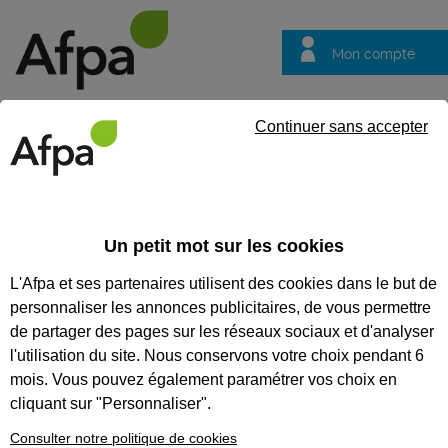
Mon compte
Trouver votre centre
Vos
Continuer sans accepter
questions
Accueil
Formation certifiante
Monter une structure bois - Blo
Un petit mot sur les cookies
Eligible au CPF *
Formation certifiante
L'Afpa et ses partenaires utilisent des cookies dans le but de
MONTER UNE STRUCTURE
personnaliser les annonces publicitaires, de vous permettre
BOIS - BLOC DE
de partager des pages sur les réseaux sociaux et d'analyser
l'utilisation du site. Nous conservons votre choix pendant 6
COMPÉTENCES DU TITRE
mois. Vous pouvez également paramétrer vos choix en
PROFESSIONNEL
cliquant sur "Personnaliser".
CONSTRUCTEUR BOIS
Consulter notre politique de cookies