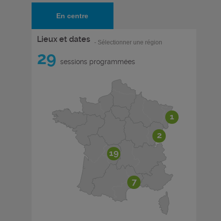
En centre
Lieux et dates
- Sélectionner une région
29
sessions programmées
1
2
19
7