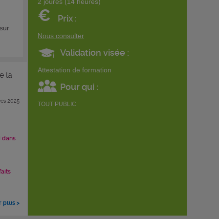
2 joures (14 heures)
€
Prix :
 sur
Nous consulter
Validation visée :
Attestation de formation
e la
Pour qui :
es 2025
TOUT PUBLIC
i dans
faits
r plus >