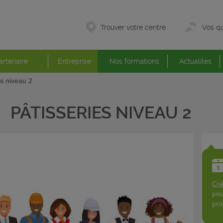
Trouver votre centre
Vos qu
artenaire
Entreprise
Nos formations
Actualités
es niveau 2
PÂTISSERIES NIVEAU 2
Cré
pou
pro