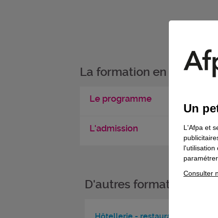
La formation en détail
Le programme
Un pet
L'admission
L'Afpa et s
publicitair
l'utilisati
paramétrer 
Consulter n
D'autres formations da
Hôtellerie - restauration - tourism