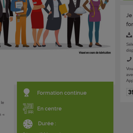
Je
fo
Sél
dis
Vou
ave
App
Formation continue
 le
En centre
n «
Durée :