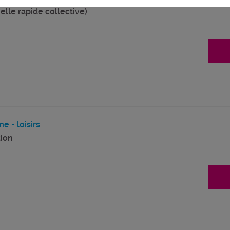
elle rapide collective)
e - loisirs
ion