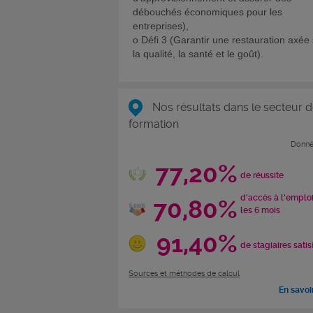
débouchés économiques pour les
entreprises),
o Défi 3 (Garantir une restauration axée
la qualité, la santé et le goût).
Nos résultats dans le secteur d
formation
Donné
77,20%
de réussite
d'accès à l'emplo
70,80%
les 6 mois
91,40%
de stagiaires satis
Sources et méthodes de calcul
En savoi