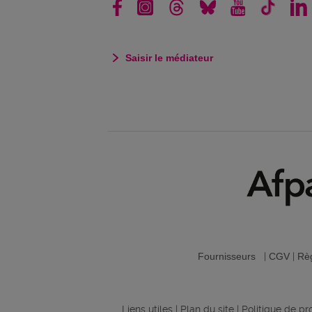
Saisir le médiateur
Fournisseurs
|
CGV
|
Règ
Liens utiles
|
Plan du site
|
Politique de p