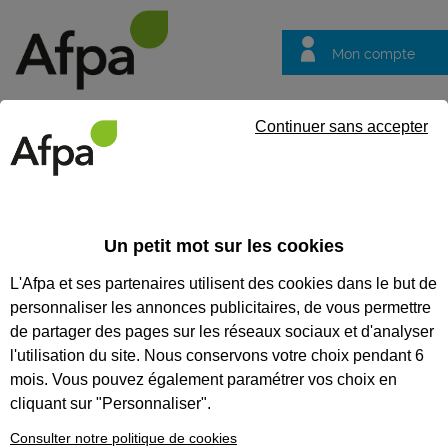
Mon compte
Trouver votre centre
Vos
Continuer sans accepter
questions
Accueil
Etablissements
Recherche
TROUVEZ UN
Un petit mot sur les cookies
ÉTABLISSEMENT
L'Afpa et ses partenaires utilisent des cookies dans le but de
personnaliser les annonces publicitaires, de vous permettre
de partager des pages sur les réseaux sociaux et d'analyser
l'utilisation du site. Nous conservons votre choix pendant 6
plus de critères
mois. Vous pouvez également paramétrer vos choix en
cliquant sur "Personnaliser".
Consulter notre politique de cookies