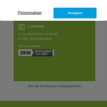
Personnaliser
Accepter
L'adresse
2 rue des Corps de Garde
67089
STRASBOURG
Nous contacter
Voir les fermetures exceptionnelles