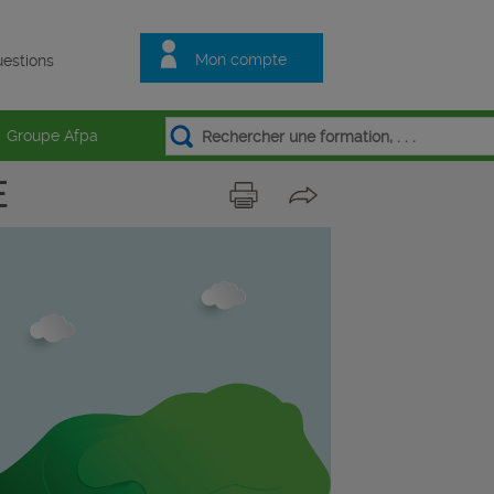
Mon compte
estions
Groupe Afpa
E