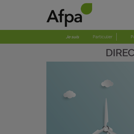
Je suis
Particulier
P
DIRE