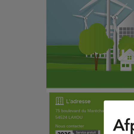
L'adresse
75 boulevard du Maréchal FOCH
54524
LAXOU
Nous contacter