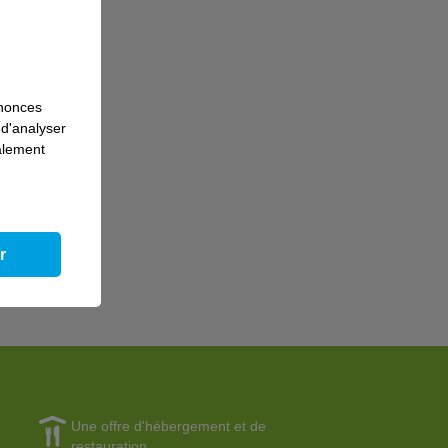
nnonces
 d'analyser
galement
r
Une offre d'hébergement et de
restauration