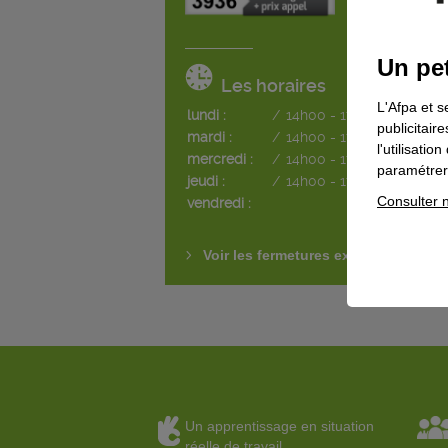
Un pet
Les horaires
L'Afpa et s
lundi :
/
14h00 - 17h00
publicitair
mardi :
/
14h00 - 17h00
l'utilisati
mercredi :
/
14h00 - 17h00
paramétrer 
jeudi :
/
14h00 - 17h00
Consulter n
vendredi :
Voir les fermetures exceptionnelles
Un apprentissage en situation
réelle de travail