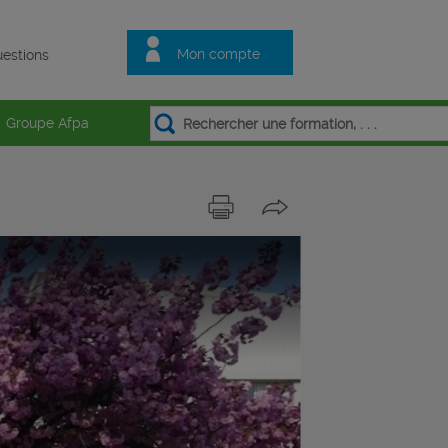
Mon compte
estions
Groupe Afpa