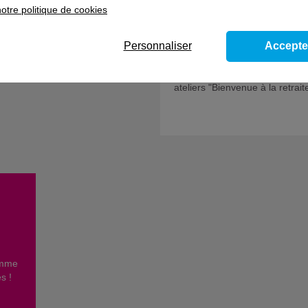
e
otre politique de cookies
Entrée rapide en formation
Personnaliser
Accepte
L'Afpa Grand Est propose les
ateliers "Bienvenue à la retrait
omme
es !