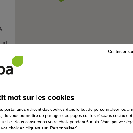
,
rond
nt
Continuer sa
centre
L'actu
it mot sur les cookies
Dessinateur projeteur en
es partenaires utilisent des cookies dans le but de personnaliser les a
tuyauterie et chaudronnerie
es, de vous permettre de partager des pages sur les réseaux sociaux et
industrielles : formez-vous dep
on du site. Nous conservons votre choix pendant 6 mois. Vous pouvez é
chez vous
vos choix en cliquant sur "Personnaliser".