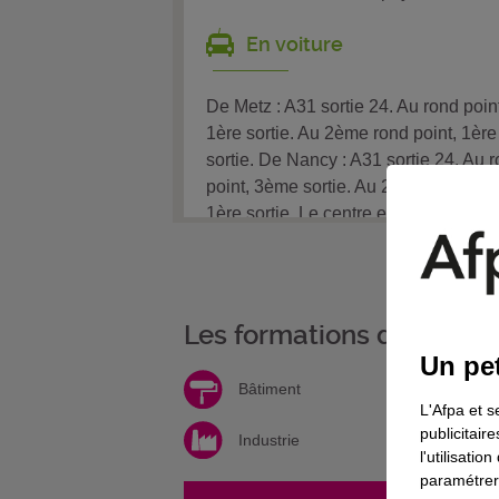
En voiture
De Metz : A31 sortie 24. Au rond point
1ère sortie. Au 2ème rond point, 1ère
sortie. De Nancy : A31 sortie 24. Au 
point, 3ème sortie. Au 2ème rond poi
1ère sortie. Le centre est à gauche.
Les formations de votre 
Un pet
Bâtiment
L'Afpa et s
publicitair
Industrie
l'utilisati
paramétrer 