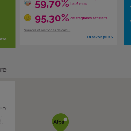
59,70%
les 6 mois
95,30%
de stagiaires satisfaits
Sources et méthodes de calcul
En savoir plus >
ntre
re
pey
:
êt