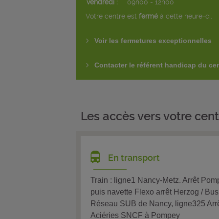
vendredi :
09h00 - 12h00
Votre centre est
fermé
à cette heure-ci.
Voir les fermetures exceptionnelles
Contacter le référent handicap du ce
Les accès vers votre cent
En transport
Train : ligne1 Nancy-Metz. Arrêt Pom
puis navette Flexo arrêt Herzog / Bus 
Réseau SUB de Nancy, ligne325 Arr
Aciéries SNCF à Pompey