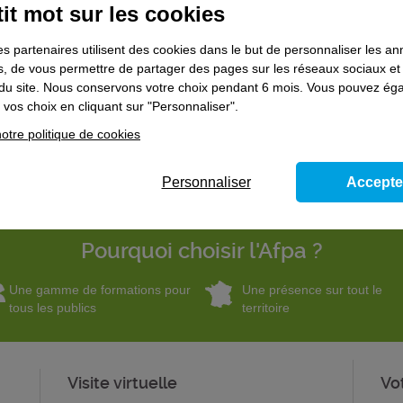
nos formation
réglementaires
it mot sur les cookies
et nos solutions d'
accompagnement
vers l'emploi et la
es partenaires utilisent des cookies dans le but de personnaliser les a
Et avancez dans votre projet d'évolution, de reconversion
es, de vous permettre de partager des pages sur les réseaux sociaux et
on du site. Nous conservons votre choix pendant 6 mois. Vous pouvez é
vos choix en cliquant sur "Personnaliser".
otre politique de cookies
Personnaliser
Accepte
Pourquoi choisir l'Afpa ?
Une gamme de formations pour
Une présence sur tout le
tous les publics
territoire
Visite virtuelle
Vo