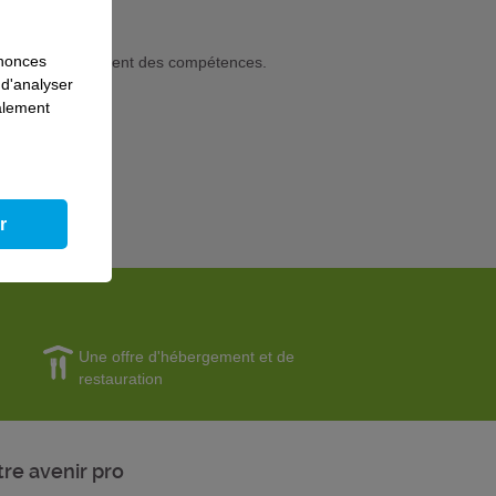
 formation
nnonces
 ou de développement des compétences.
 d'analyser
galement
r
Une offre d'hébergement et de
restauration
tre avenir pro