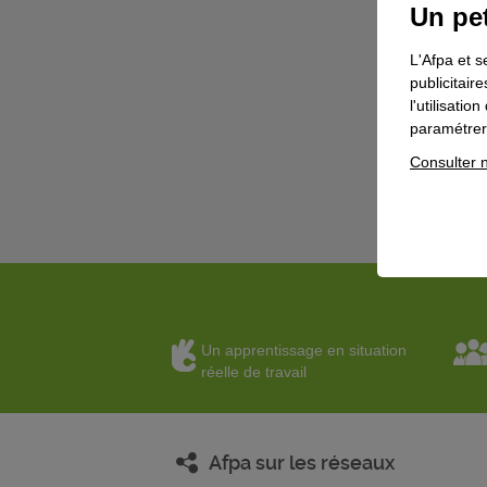
Un pet
L'Afpa et s
publicitair
l'utilisati
paramétrer 
Consulter n
Un apprentissage en situation
réelle de travail
Afpa sur les réseaux