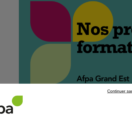
Continuer sa
Découvrez en quelques clics :
nos formations en
alternance
nos formations
qualifiantes