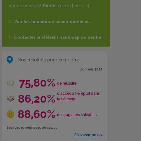
Votre centre est
fermé
à cette heure-ci.
Voir les fermetures exceptionnelles
Contacter le référent handicap du centre
Nos résultats pour ce centre
Données 2025
75,80%
de réussite
d'accès à l'emploi dans
86,20%
les 6 mois
88,60%
de stagiaires satisfaits
Sources et méthodes de calcul
En savoir plus >