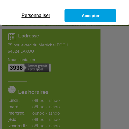
Personnaliser
Accepter
L'adresse
75 boulevard du Maréchal FOCH
54524
LAXOU
Nous contacter
Les horaires
lundi :
08h00 - 12h00
mardi :
08h00 - 12h00
mercredi :
08h00 - 12h00
jeudi :
08h00 - 12h00
vendredi :
08h00 - 12h00