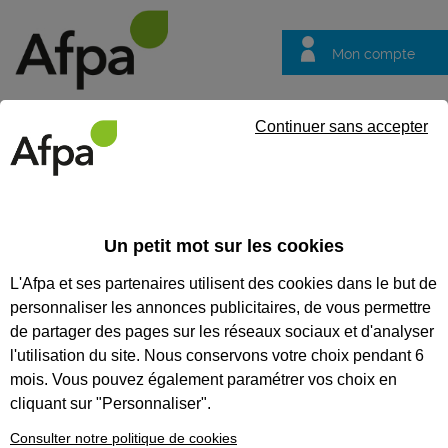
Mon compte
Trouver votre centre
Vos
Continuer sans accepter
questions
Accueil
Actualités
Reconversion professionnelle : focus sur 
Un petit mot sur les cookies
Fil info
20/04/2023
L'Afpa et ses partenaires utilisent des cookies dans le but de
Reconversion
personnaliser les annonces publicitaires, de vous permettre
professionnelle :
de partager des pages sur les réseaux sociaux et d'analyser
focus sur 10 métiers
l'utilisation du site. Nous conservons votre choix pendant 6
mois. Vous pouvez également paramétrer vos choix en
qui marquent des
cliquant sur "Personnaliser".
points
Consulter notre politique de cookies