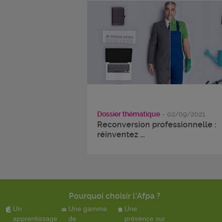
Dossier thématique
- 02/09/2021
Reconversion professionnelle :
réinventez ...
Pourquoi choisir l'Afpa ?
Un
Une gamme
Une
apprentissage
de
présence sur