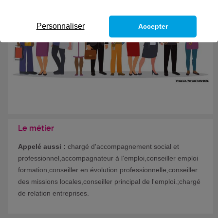
Formation certifiante
Personnaliser
Accepter
Le métier
Appelé aussi :
chargé d'accompagnement social et
professionnel,accompagnateur à l'emploi,conseiller emploi
formation,conseiller en évolution professionnelle,conseiller
des missions locales,conseiller principal de l'emploi.;chargé
de relation entreprises.