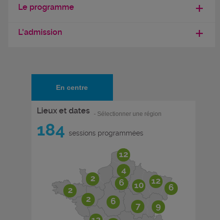
Le programme
L'admission
En centre
Lieux et dates
- Sélectionner une région
184
sessions programmées
12
4
2
12
6
10
6
2
2
6
7
9
12