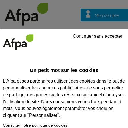
Mon compte
Trouver votre centre
Vos
Continuer sans accepter
questions
Accueil
Formation qualifiante
Conseiller en insertion professi
Un petit mot sur les cookies
CONSEILLER EN INSERTION
L'Afpa et ses partenaires utilisent des cookies dans le but de
PROFESSIONNELLE
personnaliser les annonces publicitaires, de vous permettre
de partager des pages sur les réseaux sociaux et d'analyser
CODES
l'utilisation du site. Nous conservons votre choix pendant 6
mois. Vous pouvez également paramétrer vos choix en
cliquant sur "Personnaliser".
Eligible au CPF *
Consulter notre politique de cookies