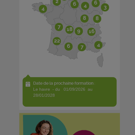
2
6
6
4
3
4
8
8
7
18
9
16
22
4
6
7
Date de la prochaine formation :
le havre - du 01/09/2026 au
28/01/2028