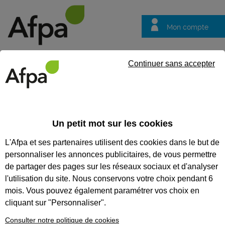
Mon compte
Trouver votre centre
Vos
Continuer sans accepter
questions
Accueil
Formation en alternance
Conseiller en insertion prof
Un petit mot sur les cookies
CONSEILLER EN INSERTION
L'Afpa et ses partenaires utilisent des cookies dans le but de
PROFESSIONNELLE - CONTRAT
personnaliser les annonces publicitaires, de vous permettre
EN ALTERNANCE
de partager des pages sur les réseaux sociaux et d'analyser
l'utilisation du site. Nous conservons votre choix pendant 6
CODES
mois. Vous pouvez également paramétrer vos choix en
cliquant sur "Personnaliser".
Consulter notre politique de cookies