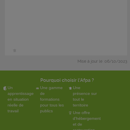
Mise à jour le :06/10/2023
Pourquoi choisir l'Afpa ?
Un
Une gamme
Une
apprentissage
de
présence sur
en situation
formations
tout le
réelle de
pour tous les
territoire
travail
publics
Une offre
d'hébergement
et de