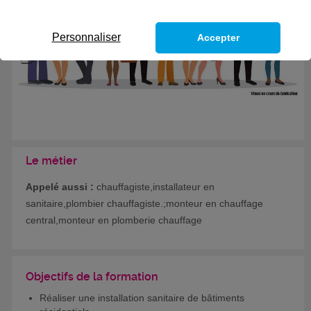
Personnaliser
Accepter
Le métier
Appelé aussi :
chauffagiste,installateur en
sanitaire,plombier chauffagiste.;monteur en chauffage
central,monteur en plomberie chauffage
Objectifs de la formation
Réaliser une installation sanitaire de bâtiments