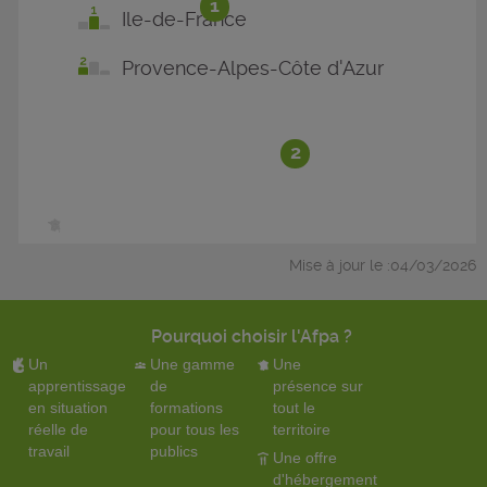
1
Ile-de-France
Provence-Alpes-Côte d'Azur
2
Mise à jour le :04/03/2026
Pourquoi choisir l'Afpa ?
Un
Une gamme
Une
apprentissage
de
présence sur
en situation
formations
tout le
réelle de
pour tous les
territoire
travail
publics
Une offre
d'hébergement