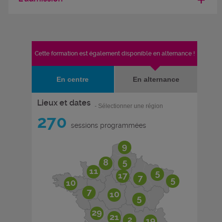
Cette formation est également disponible en alternance !
En centre
En alternance
Lieux et dates
- Sélectionner une région
270
sessions programmées
9
8
5
11
5
17
7
5
10
7
10
5
29
21
2
19