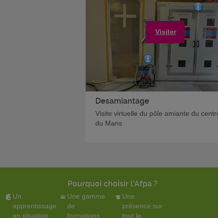
Visiter
Desamiantage
Visite virtuelle du pôle amiante du cent
du Mans
Pourquoi choisir l'Afpa ?
Un
Une gamme
Une
apprentissage
de
présence sur
en situation
formations
tout le