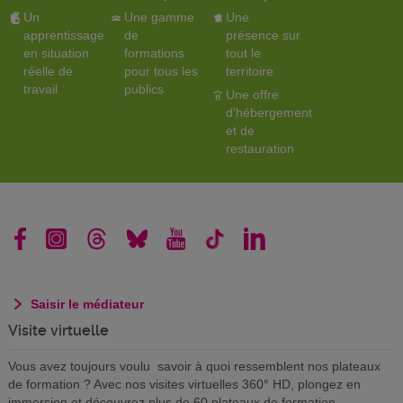
Un
Une gamme
Une
apprentissage
de
présence sur
en situation
formations
tout le
réelle de
pour tous les
territoire
travail
publics
Une offre
d'hébergement
et de
restauration
Saisir le médiateur
Visite virtuelle
Vous avez toujours voulu savoir à quoi ressemblent nos plateaux
de formation ? Avec nos visites virtuelles 360° HD, plongez en
immersion et découvrez plus de 60 plateaux de formation.