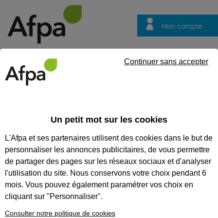
Mon compte
Trouver votre centre
Vos
Continuer sans accepter
questions
Accueil
Entreprise
Former vos collaborateurs en intra et inte
Un petit mot sur les cookies
Former vos collaborateurs en
L'Afpa et ses partenaires utilisent des cookies dans le but de
intra et inter entreprise
personnaliser les annonces publicitaires, de vous permettre
Sécurité sur les
de partager des pages sur les réseaux sociaux et d'analyser
chantiers : l’affaire
l'utilisation du site. Nous conservons votre choix pendant 6
de tous !
mois. Vous pouvez également paramétrer vos choix en
cliquant sur "Personnaliser".
64 accidents par an pour 1000
Consulter notre politique de cookies
travailleurs. Le secteur du BTP est