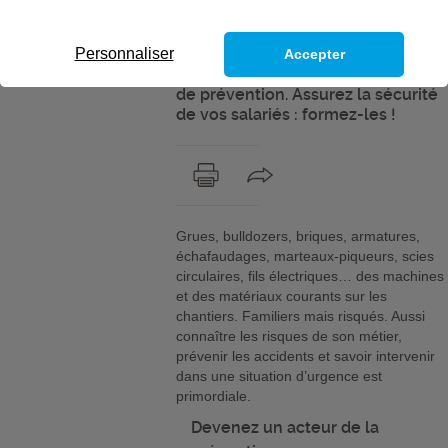
l’un des plus accidentogènes .
Pourtant, les formations à la santé
et sécurité au travail ne
Personnaliser
Accepter
représentent que 23 % des actions
de prévention. Assurez la sécurité
de vos salariés : formez-les !
Grues, bulldozers, briques, armatures,
échafaudages, marteaux-piqueurs, scies
circulaires, fils électriques… des machines
et des matériaux courants sur les
chantiers. Familiers mais risqués. Aussi
connaître les risques de son métier,
prévenir les accidents et savoir intervenir
dans une situation d’urgence est
primordiale.
Devenez un acteur de la