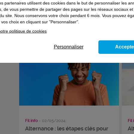
es partenaires utilisent des cookies dans le but de personnaliser les a
es, de vous permettre de partager des pages sur les réseaux sociaux et
Fil info
- 03/04/2024
Fil 
on du site. Nous conservons votre choix pendant 6 mois. Vous pouvez é
Alternance : 5 conseils pour un CV
Al
vos choix en cliquant sur "Personnaliser".
qui fait la différence
mo
otre politique de cookies
Personnaliser
Accepte
Fil info
- 02/05/2024
Fil 
Alternance : les étapes clés pour
Al