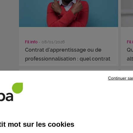
Fil info
- 08/01/2026
Fil 
Contrat d’apprentissage ou de
Qu
professionnalisation : quel contrat
al
...
Continuer sa
it mot sur les cookies