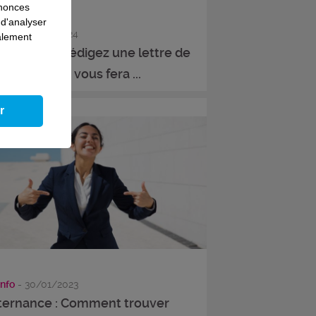
nnonces
 d'analyser
info
- 12/04/2024
galement
ternance : Rédigez une lettre de
tivation qui vous fera ...
r
info
- 30/01/2023
ternance : Comment trouver