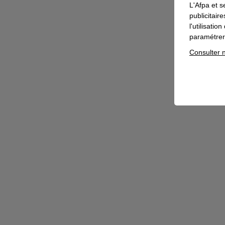
L'Afpa et s
publicitair
l'utilisati
paramétrer 
Consulter n