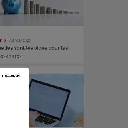
info
- 18/01/2023
elles sont les aides pour les
ternants?
ns accepter