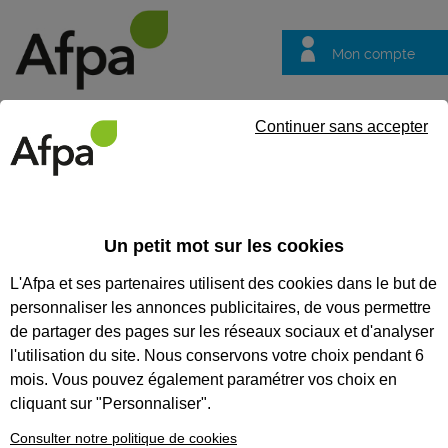
Mon compte
Trouver votre centre
Vos
Continuer sans accepter
questions
Accueil
Actualités
Quel salaire en alternance ?
Un petit mot sur les cookies
Fil info
08/07/2026
L'Afpa et ses partenaires utilisent des cookies dans le but de
Quel salaire en
personnaliser les annonces publicitaires, de vous permettre
alternance ?
de partager des pages sur les réseaux sociaux et d'analyser
l'utilisation du site. Nous conservons votre choix pendant 6
Combien touche un alternant au cours
mois. Vous pouvez également paramétrer vos choix en
de son contrat en entreprise ? Pas de
tabou, l’Afpa vous dit tout !
cliquant sur "Personnaliser".
Consulter notre politique de cookies