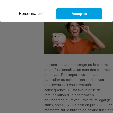
Personnaliser
Accepter
Le contrat d’apprentissage ou le contrat
de professionnalisation sont des contrats
de travail. Peu importe votre statut
particulier au sein de l’entreprise, votre
employeur doit vous rémunérer en
conséquence. L'État fixe la grille de
rémunération d’un alternant en
pourcentage du revenu minimum légal (le
smic), soit 1867,02€ brut en juin 2026. Les
montants sur le bulletin de salaire fluctuent