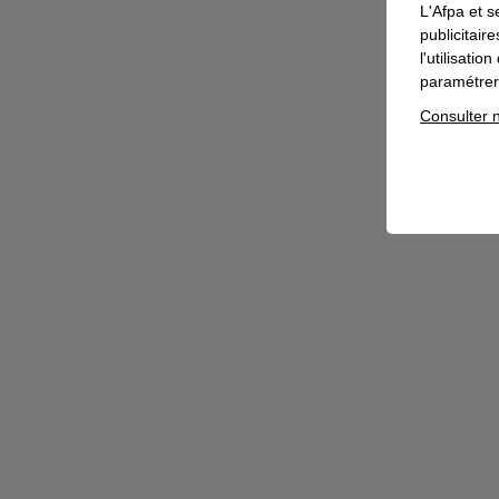
L'Afpa et s
publicitair
l'utilisati
paramétrer 
Consulter n