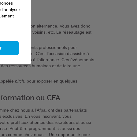
nnonces
 d'analyser
galement
entreprise pour son alternance. Vous avez donc
le, vos amis, vos voisins, etc. Le réseautage est
er à des événements professionnels pour
r
t des recruteurs. C’est l’occasion d’assister à
de l’emploi dédiés à l’alternance. Ces événements
 des ressources humaines et de faire une
 appelée
pitch
, pour exposer en quelques
e formation ou CFA
me chez nous à l'Afpa, ont des partenariats
s exclusives. En vous inscrivant, vous
votre profil aux attentes des recruteurs et aussi
ise. Peut-être programment-ils aussi des
yeurs comme chez nous… Une opportunité pour