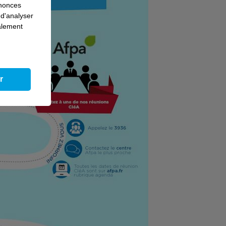
nnonces
 d'analyser
galement
r