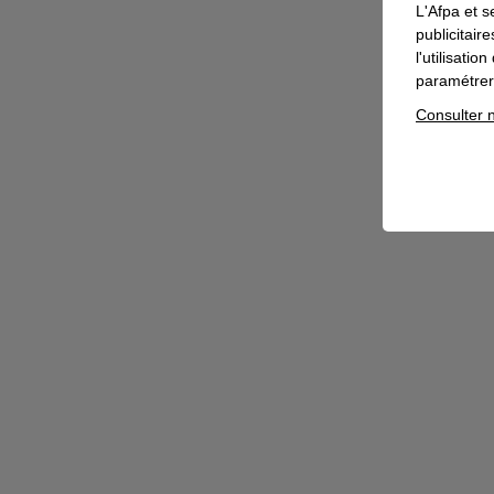
L'Afpa et s
publicitair
l'utilisati
paramétrer 
Consulter n