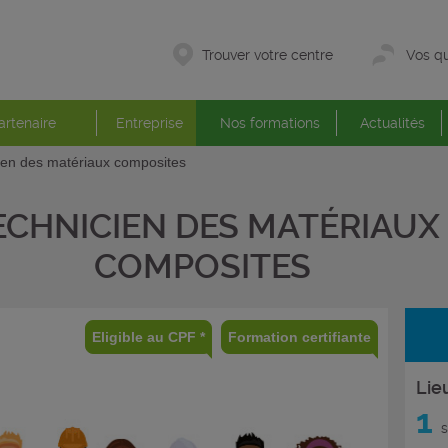
Trouver votre centre
Vos qu
artenaire
Entreprise
Nos formations
Actualités
ien des matériaux composites
ECHNICIEN DES MATÉRIAUX
COMPOSITES
Eligible au CPF *
Formation certifiante
Lie
1
s