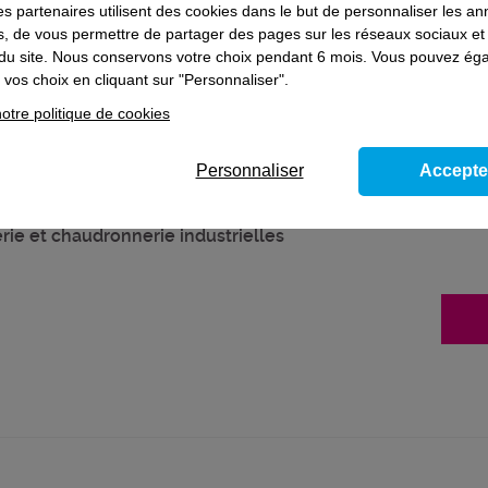
es partenaires utilisent des cookies dans le but de personnaliser les a
haitez poursuivre votre parcours de formation, prenez contact avec l’un 
es, de vous permettre de partager des pages sur les réseaux sociaux et
on du site. Nous conservons votre choix pendant 6 mois. Vous pouvez é
vos choix en cliquant sur "Personnaliser".
otre politique de cookies
ns le domaine
Industrie
Personnaliser
Accepte
rie et chaudronnerie industrielles