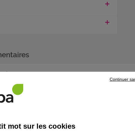
entaires
ompétences :
Continuer sa
cialité (CCS) :
Mouler des pièces composites en préimpré
e production industrielle
(réf. produit 11361)
ation dans le management de la production industrielle : Titre professi
ugmente vos chances pour l'accession à des postes à responsablité dans
it mot sur les cookies