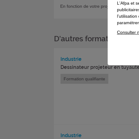
L'Afpa et s
En fonction de votre projet, si vous sou
publicitair
l'utilisati
paramétrer 
Consulter n
D'autres formations da
Industrie
Dessinateur projeteur en tuyaute
Formation qualifiante
Industrie