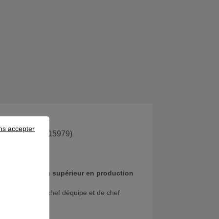
ns accepter
gné
(réf produit 15979)
onnel
technicien supérieur en production
 l'indutrie de chef déquipe et de chef