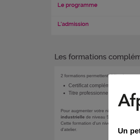
Le programme
L'admission
Les formations complém
2 formations permettent d'élargir vos c
Certificat complémentaire de spé
Titre professionnel
technicien d
Pour augmenter votre niveau de qualific
industrielle
de niveau 5 (BTS/DUT).
Cette formation d'un niveau supérieur a
Un pet
d'atelier.