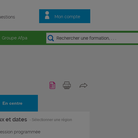
Mon compte
estions
Groupe Afpa
En centre
ux et dates
- Sélectionner une région
ession programmée