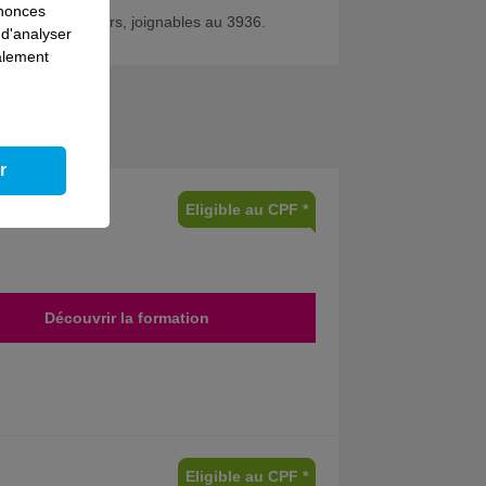
nnonces
de nos conseillers, joignables au 3936.
 d'analyser
galement
r
Eligible au CPF *
Découvrir la formation
Eligible au CPF *