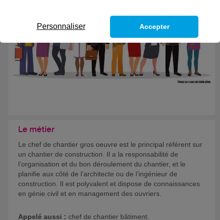
Formation certifiante
Personnaliser
Accepter
Le métier
Le chef de chantier gros oeuvre est le principal référent sur
un chantier de construction. Il a la responsabilité de
l’organisation et du bon déroulement du chantier, et le
planifie aux côté de l’architecte ou de l’ingénieur de
construction. Il est polyvalent et dispose de connaissances
en génie civil et en management des ouvriers.
Appelé aussi :
chef de chantier bâtiment.