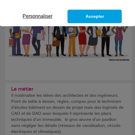
Eligible au CPF *
Formation certifiante
Personnaliser
Accepter
Le métier
Il matérialise les idées des architectes et des ingénieurs.
Point de table à dessin, règles, compas pour le technicien
d’études bâtiment en dessin de projet mais des logiciels de
CAO et de DAO avec lesquels il représente les plans
techniques d’un immeuble, le gros œuvre d’un pavillon
sans négliger les détails (réseaux de canalisation, circuits
électriques et climatiques).