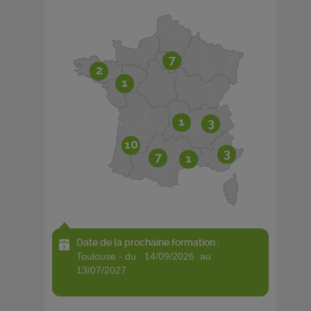
7
2
1
1
3
10
3
7
1
Date de la prochaine formation :
toulouse - du 14/09/2026 au
13/07/2027