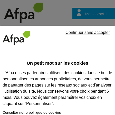
Mon compte
Trouver votre centre
Vos
Continuer sans accepter
questions
Accueil
Formation qualifiante
Technicien d'études du bâtimen
Un petit mot sur les cookies
TECHNICIEN D'ÉTUDES DU
L'Afpa et ses partenaires utilisent des cookies dans le but de
BÂTIMENT EN DESSIN DE
personnaliser les annonces publicitaires, de vous permettre
PROJET
de partager des pages sur les réseaux sociaux et d'analyser
l'utilisation du site. Nous conservons votre choix pendant 6
CODES
mois. Vous pouvez également paramétrer vos choix en
cliquant sur "Personnaliser".
Consulter notre politique de cookies