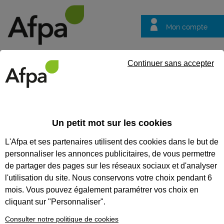
Mon compte
Trouver votre centre
Vos
Continuer sans accepter
questions
Accueil
Nos formations professionnalisantes
LES FORMATIONS
Un petit mot sur les cookies
PROFESSIONNALISANTES
L'Afpa et ses partenaires utilisent des cookies dans le but de
personnaliser les annonces publicitaires, de vous permettre
Les formations
professionnalisantes
de partager des pages sur les réseaux sociaux et d'analyser
l'utilisation du site. Nous conservons votre choix pendant 6
Pour renforcer ses compétences ou acquérir l’ensemble des
mois. Vous pouvez également paramétrer vos choix en
compétences nécessaires à l’exercice d’un emploi, faites
cliquant sur "Personnaliser".
une formation professionnalisante. Vous obtiendrez une
attestation de formation.
Consulter notre politique de cookies