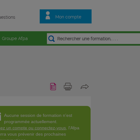
Mon compte
estions
Groupe Afpa
Aucune session de formation n'est
programmée actuellement.
ez un compte ou connectez-vous
, l'Afpa
rra vous prévenir des prochaines