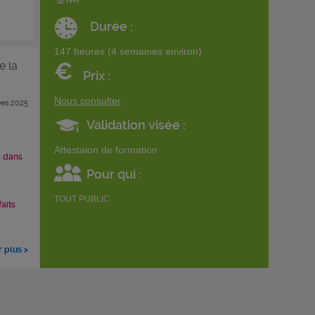
Durée :
147 heures (4 semaines environ)
€
e la
Prix :
Nous consulter
es 2025
Validation visée :
Attestaion de formation
i dans
Pour qui :
TOUT PUBLIC
faits
r plus >