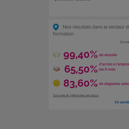
Nos résultats dans le secteur d
formation
Donné
99,40%
de réussite
d'accès à l'emplo
65,50%
les 6 mois
83,60%
de stagiaires satis
Sources et méthodes de calcul
En savoi