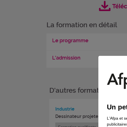
La formation en détail
Le programme
L'admission
D'autres formations da
Un pet
Industrie
Dessinateur projeteur en tuyaute
L'Afpa et s
publicitair