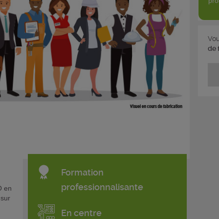
pro
Vou
de 
Formation
professionnalisante
O en
 sur
En centre