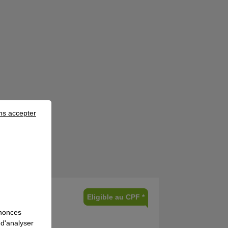
ns accepter
Eligible au CPF *
nnonces
 d'analyser