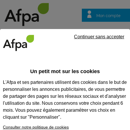
Mon compte
Trouver votre centre
Vos
Continuer sans accepter
questions
Accueil
Formation professionnalisante
Spectacle - Métiers ar
Un petit mot sur les cookies
SPECTACLE - MÉTIERS
L'Afpa et ses partenaires utilisent des cookies dans le but de
ARTISTIQUES DU THÉÂTRE
personnaliser les annonces publicitaires, de vous permettre
de partager des pages sur les réseaux sociaux et d'analyser
CODES
l'utilisation du site. Nous conservons votre choix pendant 6
mois. Vous pouvez également paramétrer vos choix en
cliquant sur "Personnaliser".
Consulter notre politique de cookies