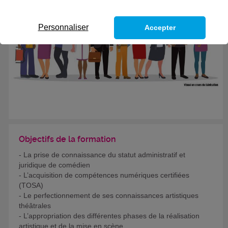
Personnaliser
Accepter
Objectifs de la formation
- La prise de connaissance du statut administratif et
juridique de comédien
- L’acquisition de compétences numériques certifiées
(TOSA)
- Le perfectionnement de ses connaissances artistiques
théâtrales
- L’appropriation des différentes phases de la réalisation
artistique et de la mise en scène