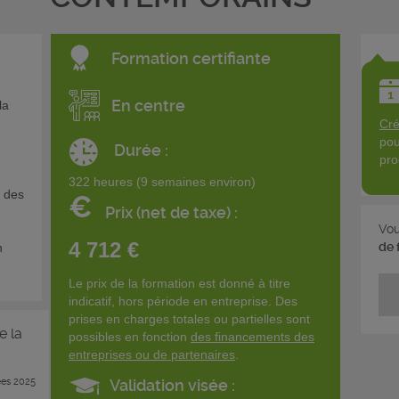
Formation certifiante
En centre
la
Cré
pou
Durée :
pro
322 heures (9 semaines environ)
r des
€
Prix (net de taxe) :
Vou
4 712 €
de 
n
Le prix de la formation est donné à titre
indicatif, hors période en entreprise. Des
prises en charges totales ou partielles sont
e la
possibles en fonction
des financements des
entreprises ou de partenaires
.
es 2025
Validation visée :