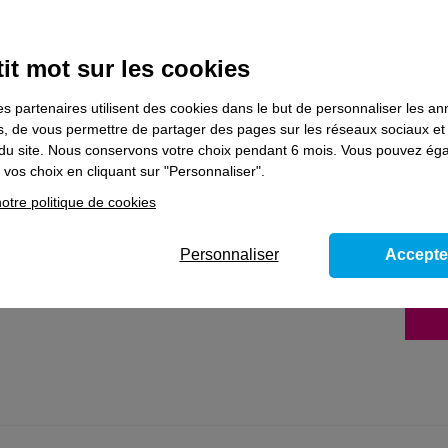
a limite de la durée de validité du titre.
it mot sur les cookies
ns le domaine
Artisanat d'art
es partenaires utilisent des cookies dans le but de personnaliser les a
es, de vous permettre de partager des pages sur les réseaux sociaux et
on du site. Nous conservons votre choix pendant 6 mois. Vous pouvez é
vos choix en cliquant sur "Personnaliser".
res et stores d’intérieur à l’unité ou en
otre politique de cookies
itre professionnel Tapissier-couturier
Personnaliser
Accepte