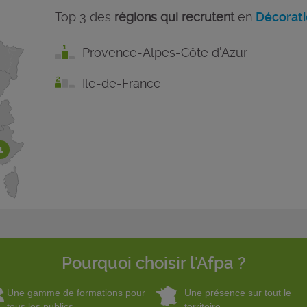
Top 3 des
régions qui recrutent
en
Décoratio
Provence-Alpes-Côte d'Azur
Ile-de-France
1
Pourquoi choisir l'Afpa ?
Une gamme de formations pour
Une présence sur tout le
tous les publics
territoire