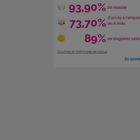
93,90%
de réussite
d'accès à l'emplo
73,70%
les 6 mois
89%
de stagiaires satis
Sources et méthodes de calcul
En savoi