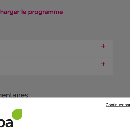
entaires
Continuer sa
 de compétences professionnelles (CCP), vous pouvez vous présenter aux
er des objets en marqueterie de bois et matériaux rares
(réf. prod
ur des meubles
(réf. produit 15483) pour obtenir le titre professionnel