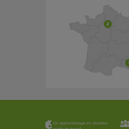
2
Un apprentissage en situation
réelle de travail