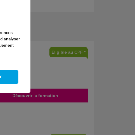
nnonces
 d'analyser
galement
Eligible au CPF *
r
Découvrir la formation