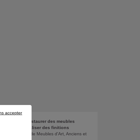
ns accepter
 autres CCP :
Restaurer des meubles
uit 13540) et
Réaliser des finitions
 de Restaurateur de Meubles d'Art, Anciens et