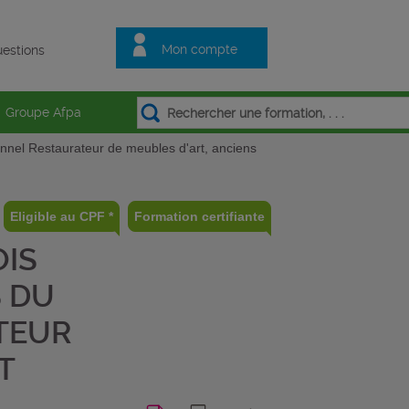
Mon compte
estions
Groupe Afpa
onnel Restaurateur de meubles d'art, anciens
Eligible au CPF *
Formation certifiante
OIS
S DU
TEUR
T