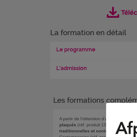
La formation en détail
Le programme
L'admission
Les formations complém
A partir de l'obtention d'un certificat
plaqués
(réf. produit 13539) et
Restaur
traditionnelles et contemporaines s