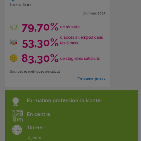
formation
Données 2025
79,70%
de réussite
d'accès à l'emploi dans
53,30%
les 6 mois
83,30%
de stagiaires satisfaits
Sources et méthodes de calcul
En savoir plus >
Formation professionnalisante
En centre
Durée :
2 jours