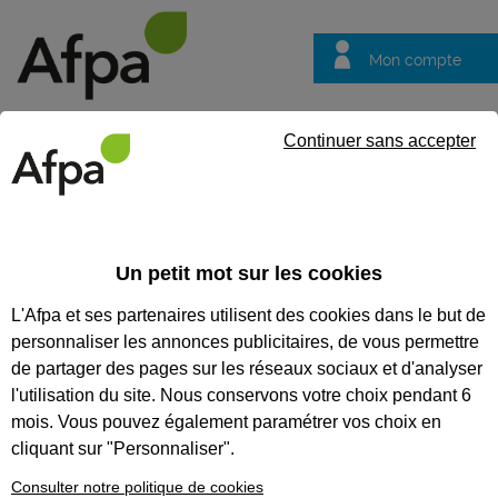
Mon compte
Trouver votre centre
Vos
Continuer sans accepter
questions
Accueil
Formation qualifiante
Formation à distance : Secréta
Un petit mot sur les cookies
FORMATION À DISTANCE :
L'Afpa et ses partenaires utilisent des cookies dans le but de
SECRÉTAIRE COMPTABLE
personnaliser les annonces publicitaires, de vous permettre
de partager des pages sur les réseaux sociaux et d'analyser
CODES
l'utilisation du site. Nous conservons votre choix pendant 6
mois. Vous pouvez également paramétrer vos choix en
cliquant sur "Personnaliser".
Eligible au CPF *
Consulter notre politique de cookies