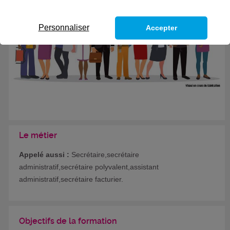
Formation certifiante
Personnaliser
Accepter
Le métier
Appelé aussi :
Secrétaire,secrétaire
administratif,secrétaire polyvalent,assistant
administratif,secrétaire facturier.
Objectifs de la formation