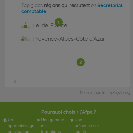
Top 3 des
régions qui recrutent
en
Secrétariat
comptable
1
Ile-de-France
Provence-Alpes-Côte d'Azur
2
Mise à jour le :20/07/2023
Pourquoi choisir l'Afpa ?
Un
Une gamme
Une
apprentissage
de
présence sur
en situation
formations
tout le