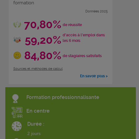
formation
Données 2025
70,80%
de réussite
d'accès à l'emploi dans
59,20%
les 6 mois
84,80%
de stagiaires satisfaits
Sources et méthodes de calcul
En savoir plus >
Formation professionnalisante
En centre
Durée :
2 jours