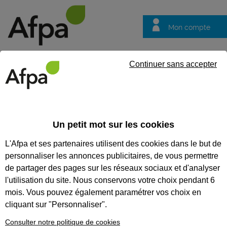
Mon compte
Trouver votre centre
Vos
Continuer sans accepter
questions
Accueil
Formation professionnalisante
Gérer et anticiper les
Un petit mot sur les cookies
GÉRER ET ANTICIPER LES
L'Afpa et ses partenaires utilisent des cookies dans le but de
CONTRÔLES DE L'URSSAF ET
personnaliser les annonces publicitaires, de vous permettre
DE L'INSPECTION DU TRAVAIL
de partager des pages sur les réseaux sociaux et d'analyser
l'utilisation du site. Nous conservons votre choix pendant 6
CODES
mois. Vous pouvez également paramétrer vos choix en
cliquant sur "Personnaliser".
Consulter notre politique de cookies