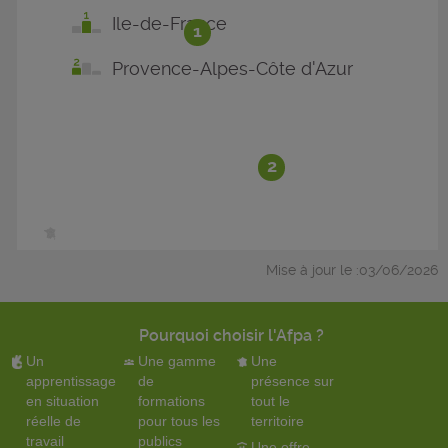
Ile-de-France
1
Provence-Alpes-Côte d'Azur
2
Mise à jour le :03/06/2026
Pourquoi choisir l'Afpa ?
Un
Une gamme
Une
apprentissage
de
présence sur
en situation
formations
tout le
réelle de
pour tous les
territoire
travail
publics
Une offre