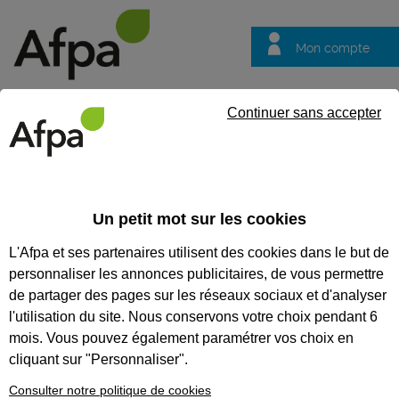
Mon compte
Trouver votre centre
Vos
Continuer sans accepter
questions
Accueil
Formation en alternance
Chargé d'accueil et de gest
Un petit mot sur les cookies
CHARGÉ D'ACCUEIL ET DE
L'Afpa et ses partenaires utilisent des cookies dans le but de
GESTION ADMINISTRATIVE -
personnaliser les annonces publicitaires, de vous permettre
CONTRAT EN ALTERNANCE
de partager des pages sur les réseaux sociaux et d'analyser
l'utilisation du site. Nous conservons votre choix pendant 6
CODES
mois. Vous pouvez également paramétrer vos choix en
cliquant sur "Personnaliser".
Consulter notre politique de cookies