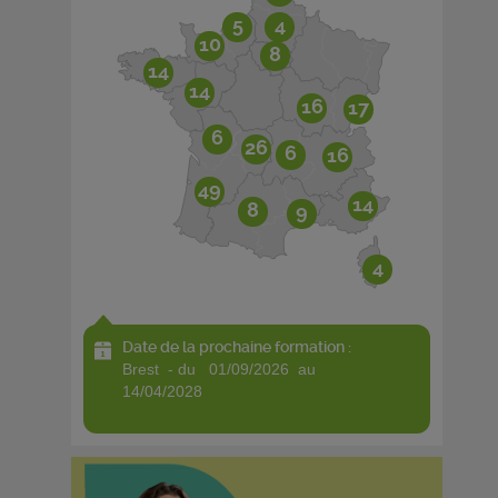
5
4
10
8
14
14
16
17
6
26
6
16
49
14
8
9
4
Date de la prochaine formation :
brest - du 01/09/2026 au
14/04/2028