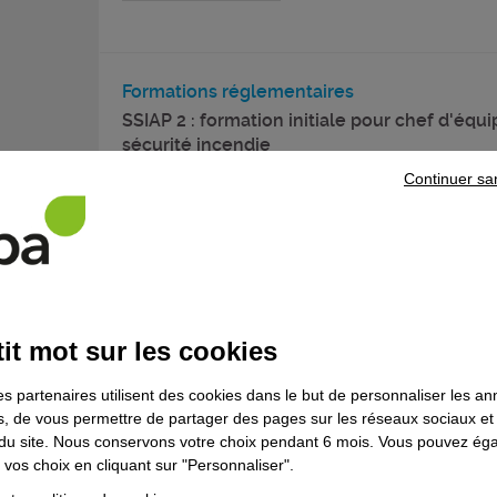
Formations réglementaires
SSIAP 2 : formation initiale pour chef d'équi
sécurité incendie
Continuer sa
Formation continue
Bâtiment
Réaliser une isolation thermique par l'extér
it mot sur les cookies
"pose collée"
Formation continue
es partenaires utilisent des cookies dans le but de personnaliser les a
es, de vous permettre de partager des pages sur les réseaux sociaux et
on du site. Nous conservons votre choix pendant 6 mois. Vous pouvez é
vos choix en cliquant sur "Personnaliser".