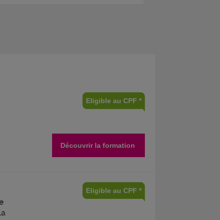
Eligible au CPF *
Découvrir la formation
Eligible au CPF *
le
la