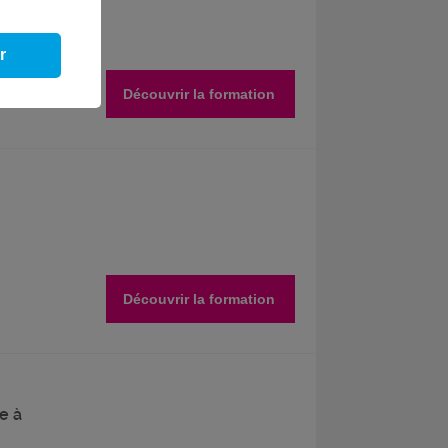
x
CIS
r
Découvrir la formation
Découvrir la formation
e à