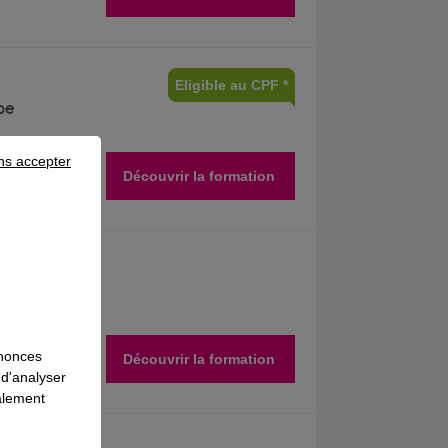
Eligible au CPF *
pe
ns accepter
Découvrir la formation
ieur
nnonces
Découvrir la formation
 d'analyser
galement