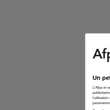
Un pet
L'Afpa et s
publicitair
l'utilisati
paramétrer 