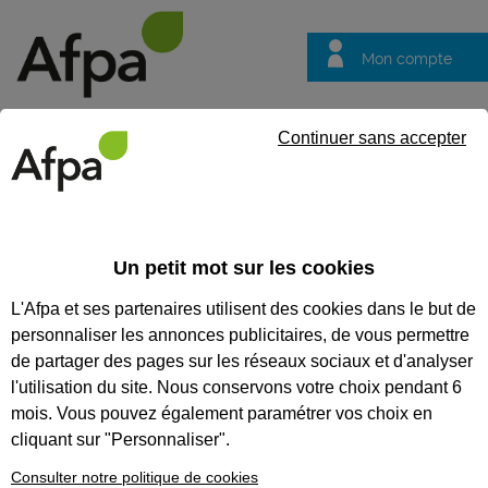
Mon compte
Trouver votre centre
Vos
Continuer sans accepter
questions
Accueil
Formation continue
Formation à distance : Compren
Un petit mot sur les cookies
FORMATION À DISTANCE :
L'Afpa et ses partenaires utilisent des cookies dans le but de
COMPRENDRE LA DÉMARCHE
personnaliser les annonces publicitaires, de vous permettre
DEVOPS (GITHUB, CI/CD)
de partager des pages sur les réseaux sociaux et d'analyser
l'utilisation du site. Nous conservons votre choix pendant 6
CODES
mois. Vous pouvez également paramétrer vos choix en
cliquant sur "Personnaliser".
Consulter notre politique de cookies