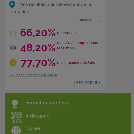
Nos résultats dans le secteur de la
formation
Données 2025
66,20%
de réussite
d'accès à l'emploi dans
48,20%
les 6 mois
77,70%
de stagiaires satisfaits
Sources et méthodes de calcul
En savoir plus >
Formation continue
A distance
Durée :