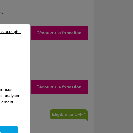
es
ns accepter
Découvrir la formation
Découvrir la formation
nnonces
 d'analyser
galement
Eligible au CPF *
r