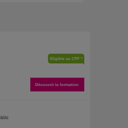
Eligible au CPF *
Découvrir la formation
ublic