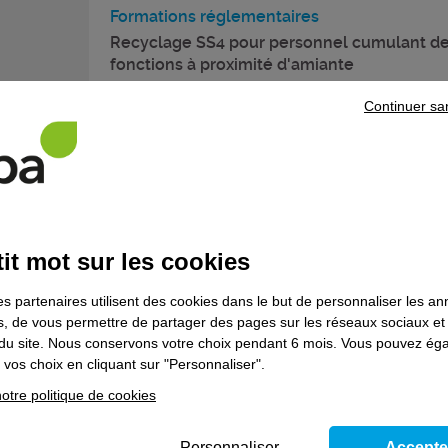
Formations réglementaires
Recyclage SS4 pour personnel cumulant d
fonctions à proximité d'amiante
Formation continue
Continuer sa
Services aux entreprises et à la personne
Bonnes pratiques d’hygiène alimentaire de
l’adulte dépendant
it mot sur les cookies
Formation continue
es partenaires utilisent des cookies dans le but de personnaliser les a
es, de vous permettre de partager des pages sur les réseaux sociaux et
on du site. Nous conservons votre choix pendant 6 mois. Vous pouvez é
vos choix en cliquant sur "Personnaliser".
Formations réglementaires
otre politique de cookies
Recyclage désamiantage à 3 ans SS3 pour
personnel encadrement de chantier
Personnaliser
Accepte