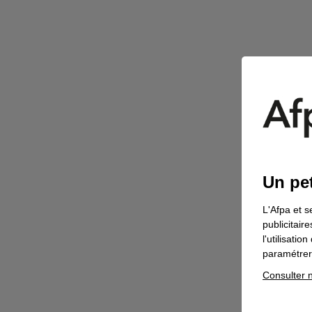
Un pet
L'Afpa et s
publicitair
l'utilisati
paramétrer 
Consulter n