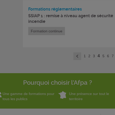
Formations réglementaires
SSIAP 1 : remise à niveau agent de sécurité
incendie
Formation continue
4
1
2
3
5
6
7
<
Pourquoi choisir l'Afpa ?
Une gamme de formations pour
Une présence sur tout le
tous les publics
territoire