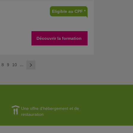
Eligible au CPF *
Découvrir la formation
>
...
8
9
10
Une offre d'hébergement et de
restauration