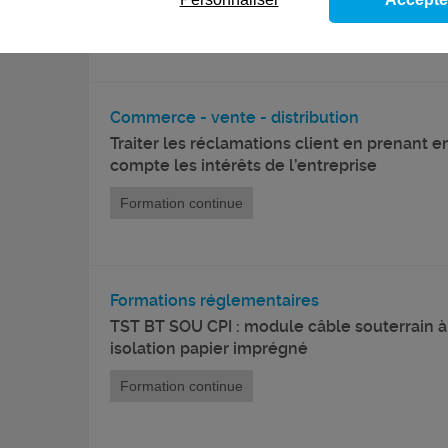
Formation continue
Commerce - vente - distribution
Traiter les réclamations client en prenant e
compte les intérêts de l’entreprise
Formation continue
Formations réglementaires
TST BT SOU CPI : module câble souterrain à
isolation papier imprégné
Formation continue