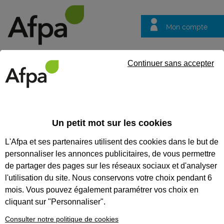
Mon compte
Trouver votre centre
Vos
Continuer sans accepter
questions
Accueil
Formation continue
Maintenir et actualiser ses com
Un petit mot sur les cookies
MAINTENIR ET ACTUALISER
L'Afpa et ses partenaires utilisent des cookies dans le but de
SES COMPÉTENCES (MAC) EN
personnaliser les annonces publicitaires, de vous permettre
SURVEILLANCE HUMAINE OU
de partager des pages sur les réseaux sociaux et d'analyser
l'utilisation du site. Nous conservons votre choix pendant 6
GARDIENNAGE
mois. Vous pouvez également paramétrer vos choix en
Formation obligatoire dans le cadre du
cliquant sur "Personnaliser".
renouvellement de la carte professionnelle
mention « Agent de gardiennage ou surveillance
Consulter notre politique de cookies