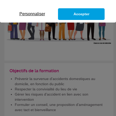
Personnaliser
Accepter
Objectifs de la formation
Prévenir la survenue d'accidents domestiques au
domicile, en fonction du public
Respecter la convivialité du lieu de vie
Gérer les risques d'accident en lien avec son
intervention
Formuler un conseil, une proposition d'aménagement
avec tact et bienveillance