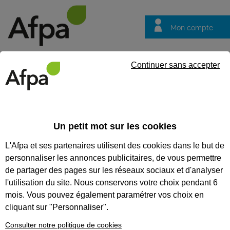
Mon compte
Trouver votre centre
Vos
Continuer sans accepter
questions
Accueil
Formation certifiante
Réaliser des travaux de peinture
professionnel peintre façadier itéiste
Un petit mot sur les cookies
L'Afpa et ses partenaires utilisent des cookies dans le but de
Eligible au CPF *
Formation certifiante
personnaliser les annonces publicitaires, de vous permettre
RÉALISER DES TRAVAUX DE
de partager des pages sur les réseaux sociaux et d'analyser
PEINTURE À L’EXTÉRIEUR DE
l'utilisation du site. Nous conservons votre choix pendant 6
mois. Vous pouvez également paramétrer vos choix en
BÂTIMENTS EN QUALITÉ DE
cliquant sur "Personnaliser".
FINITION B OU C - BLOC DE
Consulter notre politique de cookies