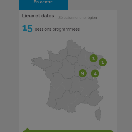
En centre
Lieux et dates
- Sélectionner une région
15
sessions programmées
1
1
9
4