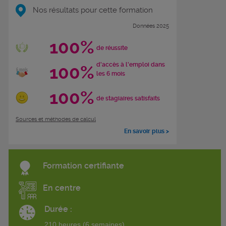
Nos résultats pour cette formation
Données 2025
100%
de réussite
d'accès à l'emploi dans
100%
les 6 mois
100%
de stagiaires satisfaits
Sources et méthodes de calcul
En savoir plus >
Formation certifiante
En centre
Durée :
210 heures (6 semaines)