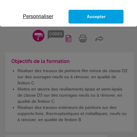
COMPÉTENCES DU TITRE
PROFESSIONNEL PEINTRE
Personnaliser
Accepter
FAÇADIER ITÉISTE
CODES
Objectifs de la formation
Réaliser des travaux de peinture film mince de classe D2
sur des ouvrages neufs ou à rénover, en qualité de
finition C
Mettre en œuvre des revêtements épais et semi-épais
de classe D3 sur des ouvrages neufs ou à rénover, en
qualité de finition C
Réaliser des travaux extérieurs de peinture sur des
supports bois, thermoplastiques et métalliques, neufs ou
à rénover, en qualité de finition B