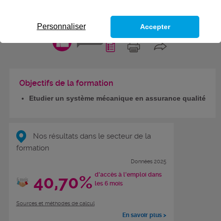
PROFESSIONNEL TECHNICIEN
D'ÉTUDES EN MÉCANIQUE
Personnaliser
Accepter
CODES
Objectifs de la formation
Etudier un système mécanique en assurance qualité
Nos résultats dans le secteur de la
formation
Données 2025
d'accès à l'emploi dans
40,70%
les 6 mois
Sources et méthodes de calcul
En savoir plus >