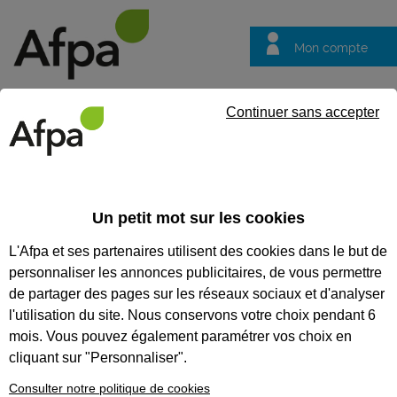
Mon compte
Trouver votre centre
Vos
Continuer sans accepter
questions
Accueil
Formation certifiante
Etudier un système mécanique e
mécanique
Un petit mot sur les cookies
L'Afpa et ses partenaires utilisent des cookies dans le but de
Eligible au CPF *
Formation certifiante
personnaliser les annonces publicitaires, de vous permettre
ETUDIER UN SYSTÈME
de partager des pages sur les réseaux sociaux et d'analyser
MÉCANIQUE EN ASSURANCE
l'utilisation du site. Nous conservons votre choix pendant 6
mois. Vous pouvez également paramétrer vos choix en
QUALITÉ - BLOC DE
cliquant sur "Personnaliser".
COMPÉTENCES DU TITRE
Consulter notre politique de cookies