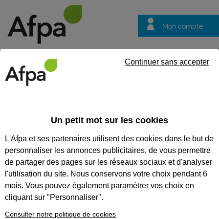
Mon compte
Trouver votre centre
Vos
Continuer sans accepter
questions
Accueil
Formation qualifiante
Conducteur d'appareils de l'ind
Un petit mot sur les cookies
CONDUCTEUR D'APPAREILS DE
L'Afpa et ses partenaires utilisent des cookies dans le but de
L'INDUSTRIE DE LA CHIMIE
personnaliser les annonces publicitaires, de vous permettre
de partager des pages sur les réseaux sociaux et d'analyser
CODES
l'utilisation du site. Nous conservons votre choix pendant 6
mois. Vous pouvez également paramétrer vos choix en
cliquant sur "Personnaliser".
Eligible au CPF *
Consulter notre politique de cookies