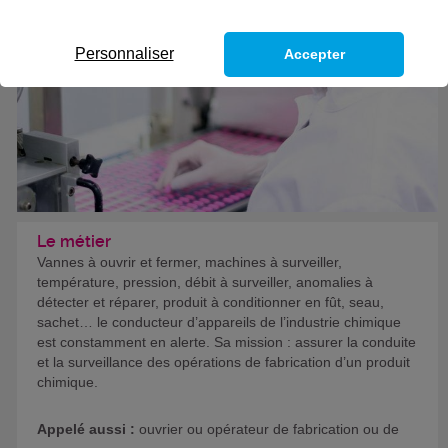
Formation certifiante
Personnaliser
Accepter
Le métier
Vannes à ouvrir et fermer, machines à surveiller,
température, pression, débit à surveiller, anomalies à
détecter et réparer, produit à conditionner en fût, seau,
sachet… le conducteur d’appareils de l’industrie chimique
est constamment en alerte. Sa mission : assurer la conduite
et la surveillance des opérations de fabrication d’un produit
chimique.
Appelé aussi :
ouvrier ou opérateur de fabrication ou de