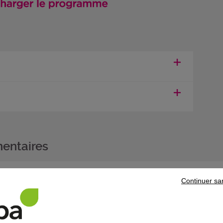
entaires
de compétences professionnel (CCP) vous pouvez vous présenter à l'autre
Continuer sa
s associés (Réf. produit 15197) dans la limite de la validité du titre.
rivant au bloc de compétences «
Contribuer l'amélioration de la quali