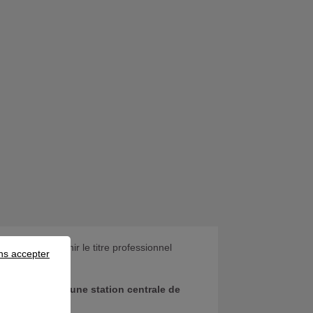
 CCP pour obtenir le titre professionnel
ns accepter
té de service d'une station centrale de