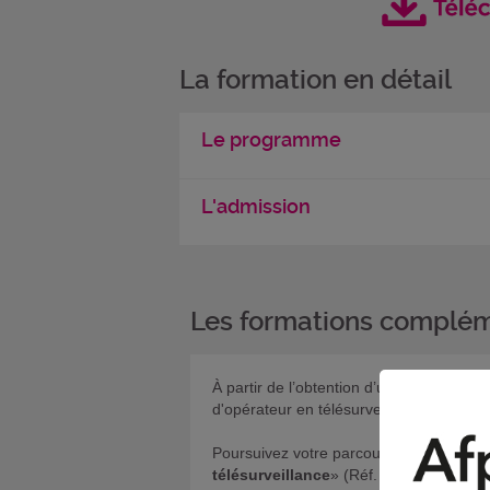
La formation en détail
Le programme
L'admission
Les formations complém
À partir de l’obtention d’un certificat 
d'opérateur en télésurveillance et service
Poursuivez votre parcours en vous insc
télésurveillance
» (Réf. produit 16399).