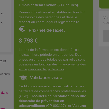
1 mois et demi environ (217 heures).
Durées indicatives et ajustables en fonction
e au
des besoins des personnes et dans le
Vou
respect du cadre légal et réglementaire.
de 
es
€
Prix (net de taxe) :
3 798 €
Le prix de la formation est donné à titre
indicatif, hors période en entreprise. Des
prises en charges totales ou partielles sont
e la
possibles en fonction
des financements des
entreprises ou de partenaires
.
es 2025
Validation visée :
Ce bloc de compétences est validé par les
certificats de compétences professionnelles
i dans
(CCP) "
Assurer une prestation dans une
démarche de prévention en
télésurveillance
(CP-003127)" et "
Assurer