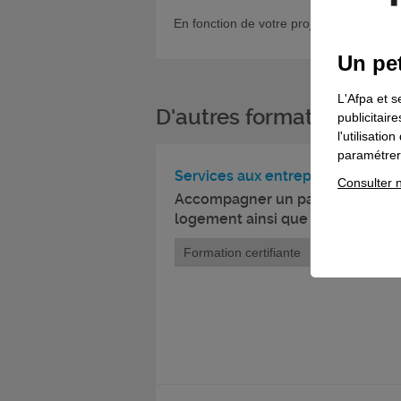
En fonction de votre projet, si vous sou
Un pet
L'Afpa et s
D'autres formations da
publicitair
l'utilisati
paramétrer 
Services aux entreprises et à la
Consulter n
Accompagner un particulier dans 
logement ainsi que son linge
Formation certifiante