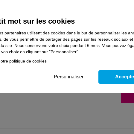
haitez poursuivre votre parcours de formation, prenez contact avec l’un 
it mot sur les cookies
es partenaires utilisent des cookies dans le but de personnaliser les a
ns le domaine
Services aux entreprises e
es, de vous permettre de partager des pages sur les réseaux sociaux et
on du site. Nous conservons votre choix pendant 6 mois. Vous pouvez é
vos choix en cliquant sur "Personnaliser".
 personne
otre politique de cookies
ses activités essentielles et entretenir son
Personnaliser
Accepte