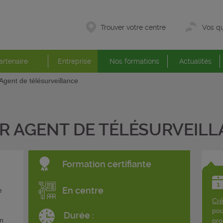
Trouver votre centre
Vos qu
artenaire
Entreprise
Nos formations
Actualités
Agent de télésurveillance
R AGENT DE TÉLÉSURVEIL
Formation certifiante
En centre
e
Cré
pou
Durée :
en
pro