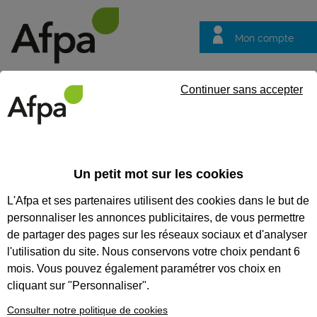
Mon compte
Trouver votre centre
Vos
Continuer sans accepter
questions
Accueil
Contrat en alternance
LES OFFRES D’EMPLOI EN
Un petit mot sur les cookies
ALTERNANCE
L'Afpa et ses partenaires utilisent des cookies dans le but de
personnaliser les annonces publicitaires, de vous permettre
84 % des jeunes souhaitant suivre une formation en
de partager des pages sur les réseaux sociaux et d'analyser
alternance trouvent la recherche d'une entreprise difficile et
l'utilisation du site. Nous conservons votre choix pendant 6
pour 62 % cette recherche est même stressante. Parce
que le choix de votre entreprise est crucial pour réussir
mois. Vous pouvez également paramétrer vos choix en
votre formation en alternance, nous vous proposons des
cliquant sur "Personnaliser".
offres d'emploi en alternance d'entreprises qui nous font
confiance.
Consulter notre politique de cookies