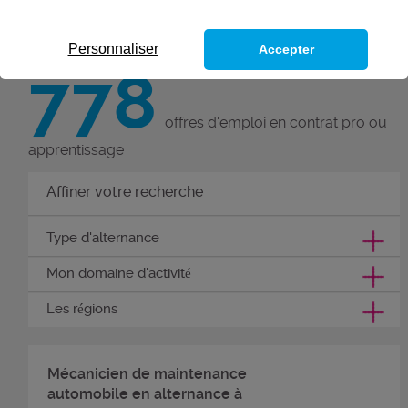
Personnaliser
Accepter
778
offres d'emploi en contrat pro ou
apprentissage
Affiner votre recherche
Type d'alternance
Mon domaine d'activité
Les régions
Mécanicien de maintenance
automobile en alternance à