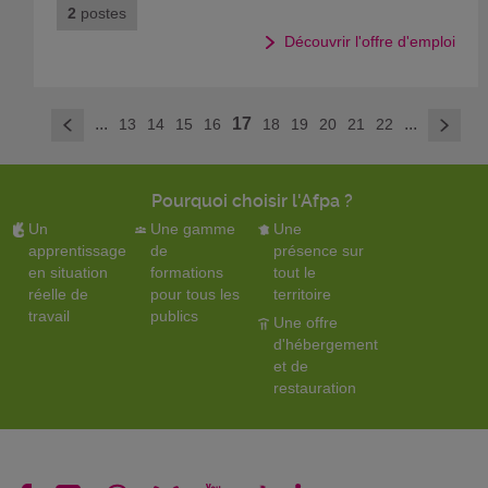
2
postes
Découvrir l'offre d'emploi
>
...
17
...
13
14
15
16
18
19
20
21
22
<
Pourquoi choisir l'Afpa ?
Un
Une gamme
Une
apprentissage
de
présence sur
en situation
formations
tout le
réelle de
pour tous les
territoire
travail
publics
Une offre
d'hébergement
et de
restauration