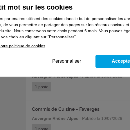
1
poste
it mot sur les cookies
es partenaires utilisent des cookies dans le but de personnaliser les a
es, de vous permettre de partager des pages sur les réseaux sociaux et
Conseiller en Insertion Professionnelle - Viz
on du site. Nous conservons votre choix pendant 6 mois. Vous pouvez é
Auvergne-Rhône-Alpes
- Publiée le 10/07/2026
vos choix en cliquant sur "Personnaliser".
1
poste
otre politique de cookies
Personnaliser
Accepte
Conseiller en Insertion Professionnelle - V
Auvergne-Rhône-Alpes
- Publiée le 10/07/2026
1
poste
Commis de Cuisine - Faverges
Auvergne-Rhône-Alpes
- Publiée le 10/07/2026
1
poste