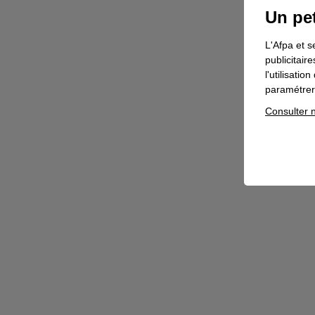
Un pet
L'Afpa et s
publicitair
l'utilisati
paramétrer 
Consulter n