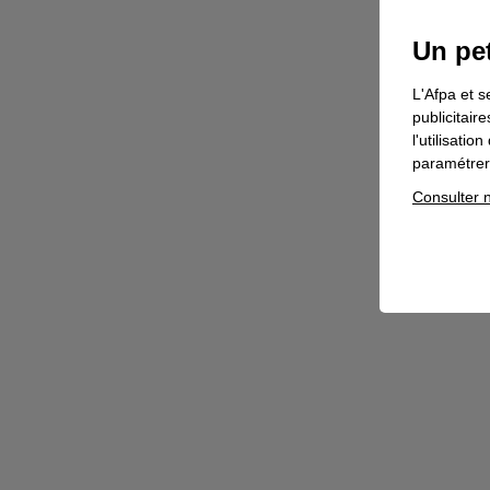
Un pet
L'Afpa et s
publicitair
l'utilisati
paramétrer 
Consulter n