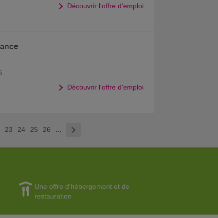
Découvrir l'offre d'emploi
nance
6
Découvrir l'offre d'emploi
>
...
2
23
24
25
26
Une offre d'hébergement et de
restauration