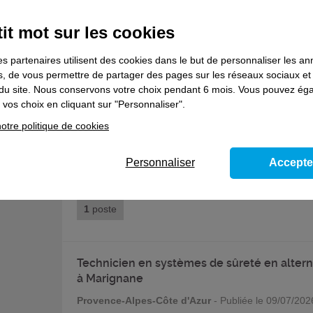
1
poste
it mot sur les cookies
Peintre en carrosserie en alternance à Mars
es partenaires utilisent des cookies dans le but de personnaliser les a
es, de vous permettre de partager des pages sur les réseaux sociaux et
Provence-Alpes-Côte d'Azur
- Publiée le 09/07/202
on du site. Nous conservons votre choix pendant 6 mois. Vous pouvez é
vos choix en cliquant sur "Personnaliser".
1
poste
otre politique de cookies
Menuisier installateur en apprentissage
Personnaliser
Accepte
Bretagne
- Publiée le 09/07/2026
1
poste
Technicien en systèmes de sûreté en alter
à Marignane
Provence-Alpes-Côte d'Azur
- Publiée le 09/07/202