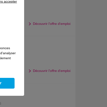
ns accepter
ger
6
Découvrir l'offre d'emploi
nnonces
ger
 d'analyser
galement
6
Découvrir l'offre d'emploi
r
6