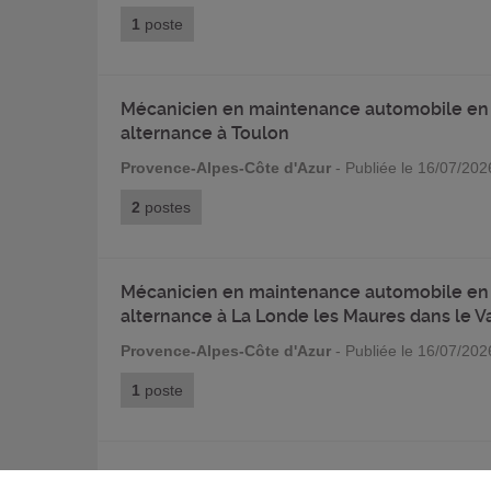
1
poste
Mécanicien en maintenance automobile en
alternance à Toulon
Provence-Alpes-Côte d'Azur
- Publiée le 16/07/202
2
postes
Mécanicien en maintenance automobile en
alternance à La Londe les Maures dans le V
Provence-Alpes-Côte d'Azur
- Publiée le 16/07/202
1
poste
FORMAPOSTE