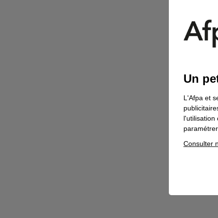
Un pet
L'Afpa et s
publicitair
l'utilisati
paramétrer 
Consulter n