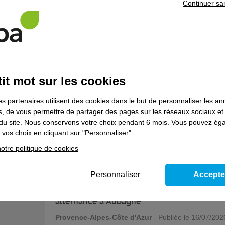
Continuer sa
Conducteur livreur sur véhicule utilitaire lé
en alternance à Avignon Le Pontet
Provence-Alpes-Côte d'Azur
- Publiée le 16/07/202
4
postes
it mot sur les cookies
FORMAPOSTE
es partenaires utilisent des cookies dans le but de personnaliser les a
Conducteur livreur sur véhicule utilitaire lé
es, de vous permettre de partager des pages sur les réseaux sociaux et
en alternance à Istres
on du site. Nous conservons votre choix pendant 6 mois. Vous pouvez é
vos choix en cliquant sur "Personnaliser".
Provence-Alpes-Côte d'Azur
- Publiée le 16/07/202
otre politique de cookies
4
postes
Personnaliser
Accepte
Mécanicien en maintenance automobile en
alternance à Aubagne
Provence-Alpes-Côte d'Azur
- Publiée le 16/07/202