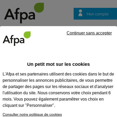
Mon compte
Trouver votre centre
Vos
Continuer sans accepter
questions
Accueil
Etablissements
Recherche
TROUVEZ UN
Un petit mot sur les cookies
ÉTABLISSEMENT
L'Afpa et ses partenaires utilisent des cookies dans le but de
personnaliser les annonces publicitaires, de vous permettre
de partager des pages sur les réseaux sociaux et d'analyser
l'utilisation du site. Nous conservons votre choix pendant 6
plus de critères
mois. Vous pouvez également paramétrer vos choix en
cliquant sur "Personnaliser".
Consulter notre politique de cookies