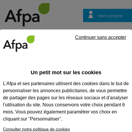
Mon compte
Trouver votre centre
Vos
Continuer sans accepter
questions
Accueil
Etablissements
Centre de Stains
CENTRE DE STAINS
Un petit mot sur les cookies
L'Afpa et ses partenaires utilisent des cookies dans le but de
personnaliser les annonces publicitaires, de vous permettre
de partager des pages sur les réseaux sociaux et d'analyser
L'adresse
l'utilisation du site. Nous conservons votre choix pendant 6
1 rue de la Citoyenneté
mois. Vous pouvez également paramétrer vos choix en
93240
STAINS
cliquant sur "Personnaliser".
Nous contacter
Consulter notre politique de cookies