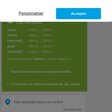
Personnaliser
Accepter
Les horaires
lundi :
08h00
/
16h00
mardi :
08h00
/
16h00
mercredi :
08h00
/
16h00
jeudi :
08h00
/
16h00
vendredi :
08h00
/
16h00
Votre centre est
fermé
à cette heure-ci.
Voir les fermetures exceptionnelles
Contacter le référent handicap du centre
Nos résultats pour ce centre
Données 2025