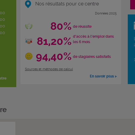
Nos résultats pour ce centre
h00
Données 2025
h00
80%
h00
de réussite
h00
d'accès à l'emploi dans
81,20%
les 6 mois
94,40%
de stagiaires satisfaits
Sources et méthodes de calcul
En savoir plus >
ntre
re