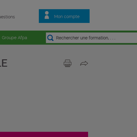
Mon compte
estions
Groupe Afpa
LE