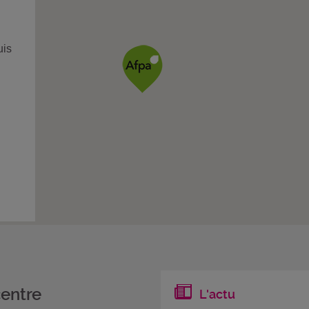
uis
centre
L'actu