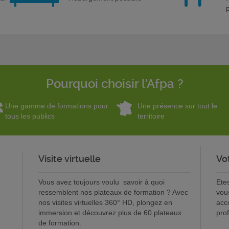
Pourquoi choisir l'Afpa ?
Une gamme de formations pour
Une présence sur tout le
tous les publics
territoire
Visite virtuelle
Vo
Vous avez toujours voulu savoir à quoi
Ete
ressemblent nos plateaux de formation ? Avec
vou
nos visites virtuelles 360° HD, plongez en
acc
immersion et découvrez plus de 60 plateaux
pro
de formation.