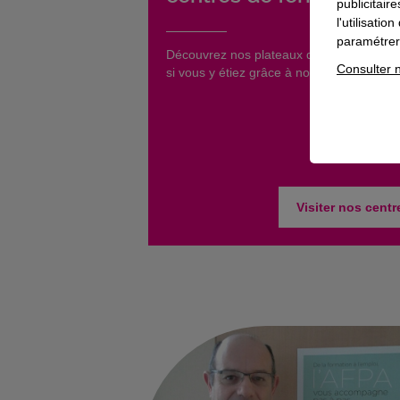
publicitair
l'utilisati
paramétrer 
​Découvrez nos plateaux de formation c
Consulter n
si vous y étiez grâce à nos visites virtuell
Visiter nos centr