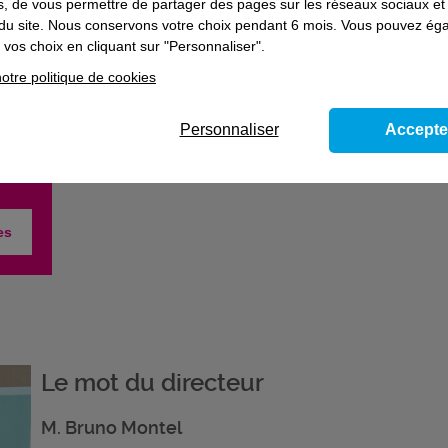
es, de vous permettre de partager des pages sur les réseaux sociaux et
on du site. Nous conservons votre choix pendant 6 mois. Vous pouvez é
vos choix en cliquant sur "Personnaliser".
omme
otre politique de cookies
es !
Personnaliser
Accepte
es
Le mot du directeur
M. Bruno Montel