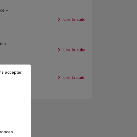
nce –
r
Lire la suite
tes-
Lire la suite
ns accepter
Lire la suite
nnonces