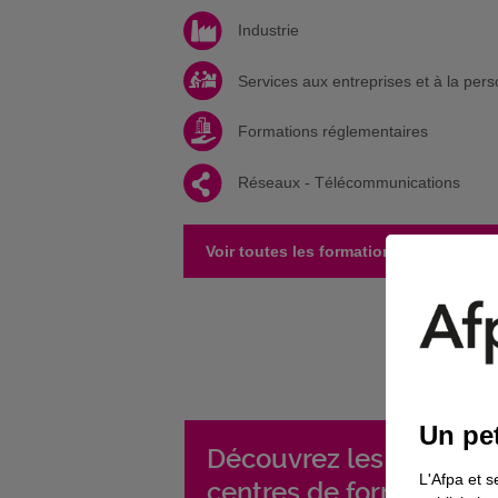
Industrie
Services aux entreprises et à la per
Formations réglementaires
Réseaux - Télécommunications
Voir toutes les formations de ce centr
Un pet
Découvrez les autres
L'Afpa et s
centres de formations