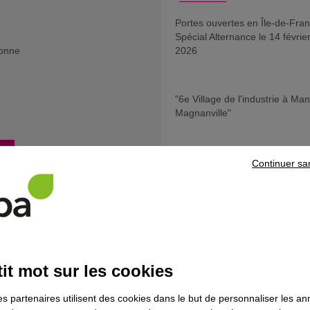
Portes ouvertes en Île-de-Fra
Spécial Alternance le 14 févrie
sonne
2026
"6e Village de l'industrie à Man
Magnanville"
e
Les rendez-vous VAE d'Ile-de-
Continuer sa
France
it mot sur les cookies
es partenaires utilisent des cookies dans le but de personnaliser les a