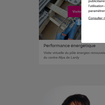
publicitair
l'utilisati
paramétrer 
Visiter
Consulter n
Performance énergétique
Visite virtuelle du pôle énergies renouvel
du centre Afpa de Lardy