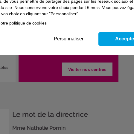
es, de vous permettre de partager des pages sur les réseaux sociaux et
on du site. Nous conservons votre choix pendant 6 mois. Vous pouvez é
vos choix en cliquant sur "Personnaliser".
​Découvrez nos plateaux de formation comme
otre politique de cookies
si vous y étiez grâce à nos visites virtuelles !
Personnaliser
Accepte
ables
Visiter nos centres
Le mot de la directrice
Mme Nathalie Pornin