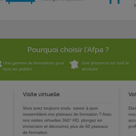
Pourquoi choisir l'Afpa ?
Une gamme de formations pour
Une présence sur tout le
tous les publics
territoire
Visite virtuelle
Vo
Vous avez toujours voulu savoir à quoi
Ete
ressemblent nos plateaux de formation ? Avec
vou
nos visites virtuelles 360° HD, plongez en
acc
immersion et découvrez plus de 60 plateaux
pro
de formation.