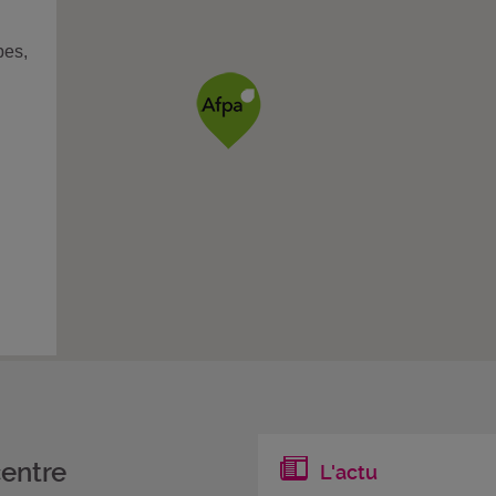
pes,
centre
L'actu