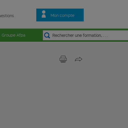
Mon compte
estions
Groupe Afpa