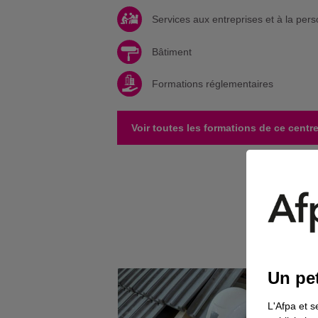
Services aux entreprises et à la per
Bâtiment
Formations réglementaires
Voir toutes les formations de ce centr
Un pet
L'Afpa et s