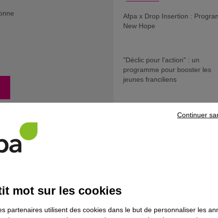
sonne
Afpa x Drop Insertion : Progr
New Hope
"Déclic pour l'action" : un
programme pour booster les
jeunes franciliens
e
Les rendez-vous VAE d'Ile-de-
Continuer sa
France
it mot sur les cookies
Découvrez les autres
es partenaires utilisent des cookies dans le but de personnaliser les a
centres de formations