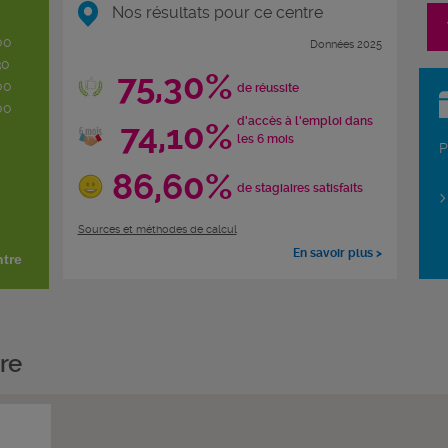
Nos résultats pour ce centre
00
Données 2025
30
75,30%
00
de réussite
00
d'accès à l'emploi dans
74,10%
les 6 mois
P
86,60%
de stagiaires satisfaits
Sources et méthodes de calcul
En savoir plus >
ntre
re