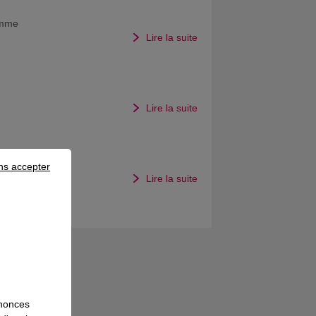
amme
Lire la suite
Lire la suite
ns accepter
Lire la suite
nnonces